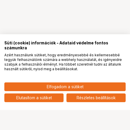
Süti (cookie) információk - Adataid védelme fontos
számunkra
Azért használunk sütiket, hogy eredményesebbé és kellemesebbé
tegyük felhasználóink számára a webhely használatát, és igényeidre
PRO
partnerségek
szabjuk a felhasználói élményt. Ha többet szeretnél tudni az általunk
használt sütikről, nyisd meg a beállításokat.
9 790
HUF
Elfogadom a sütiket
KUPO KS-408 SUPER KNUCKLE
nettó: 7 709 HUF
VESA MONITOR MOUNTING
add
PLATE
Elutasítom a sütiket
Részletes beállítások
Ugrás az oldal tetejére