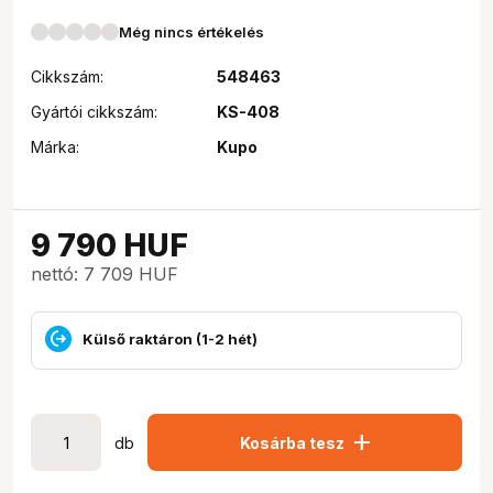
Még nincs értékelés
Cikkszám:
548463
Gyártói cikkszám:
KS-408
Márka:
Kupo
9 790
HUF
nettó: 7 709 HUF
Külső raktáron (1-2 hét)
add
db
Kosárba tesz