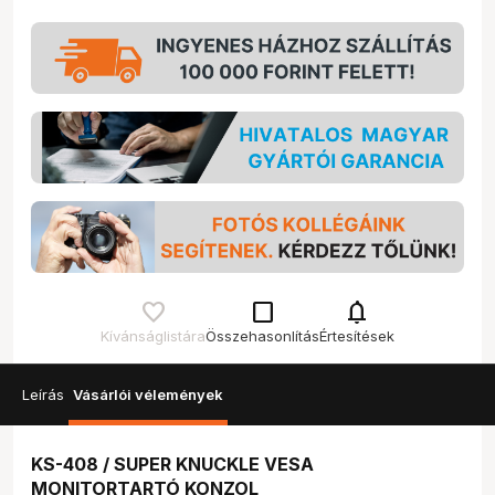
check_box_outline_blank
notifications
Kívánságlistára
Összehasonlítás
Értesítések
Leírás
Vásárlói vélemények
KS-408 / SUPER KNUCKLE VESA
MONITORTARTÓ KONZOL