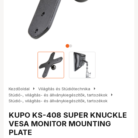
arrow_right
arrow_right
Kezdőoldal
Világítás és Stúdiótechnika
arrow_right
Stúdió-, világítás- és állványkiegészítők, tartozékok
Stúdió-, világítás- és állványkiegészítők, tartozékok
KUPO KS-408 SUPER KNUCKLE
VESA MONITOR MOUNTING
PLATE