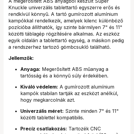
A megerősített ABS anyagból készült Super
Knuckle univerzális tablettartó egyszerre erős és
rendkívül könnyű. A tartó gumírozott alumínium
kampókkal rendelkezik, amelyek kilenc különböző
pozícióba állíthatók, így szinte bármilyen 7" és 11"
közötti táblagép rögzítésére alkalmas. Az eszköz
egyik oldalán a tablettartó egység, a másikon pedig
a rendszerhez tartozó gömbcsukló található.
Jellemzők:
Anyaga:
Megerősített ABS műanyag a
tartósság és a könnyű súly érdekében.
Kiváló védelem:
A gumírozott alumínium
kampók stabilan tartják az eszközt anélkül,
hogy megkarcolnák azt.
Univerzális méret:
Szinte minden 7" és 11"
közötti tablettel kompatibilis.
Precíz csatlakozás:
Tartozék CNC