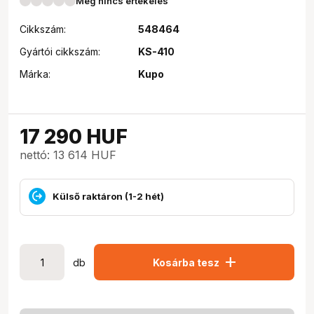
Még nincs értékelés
Cikkszám:
548464
Gyártói cikkszám:
KS-410
Márka:
Kupo
17 290
HUF
nettó: 13 614 HUF
Külső raktáron (1-2 hét)
add
db
Kosárba tesz