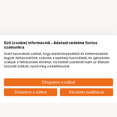
Süti (cookie) információk - Adataid védelme fontos
számunkra
Azért használunk sütiket, hogy eredményesebbé és kellemesebbé
tegyük felhasználóink számára a webhely használatát, és igényeidre
PRO
partnerségek
szabjuk a felhasználói élményt. Ha többet szeretnél tudni az általunk
használt sütikről, nyisd meg a beállításokat.
17 290
HUF
Elfogadom a sütiket
nettó: 13 614 HUF
KUPO KS-410 SUPER KNUCKLE
UNIVERSAL TABLET HOLDER
add
Elutasítom a sütiket
Részletes beállítások
Ugrás az oldal tetejére