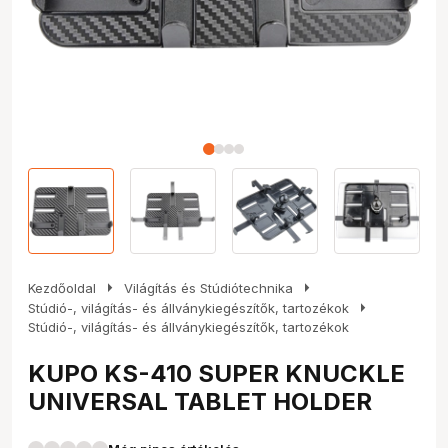
arrow_right
arrow_right
Kezdőoldal
Világítás és Stúdiótechnika
arrow_right
Stúdió-, világítás- és állványkiegészítők, tartozékok
Stúdió-, világítás- és állványkiegészítők, tartozékok
KUPO KS-410 SUPER KNUCKLE
UNIVERSAL TABLET HOLDER