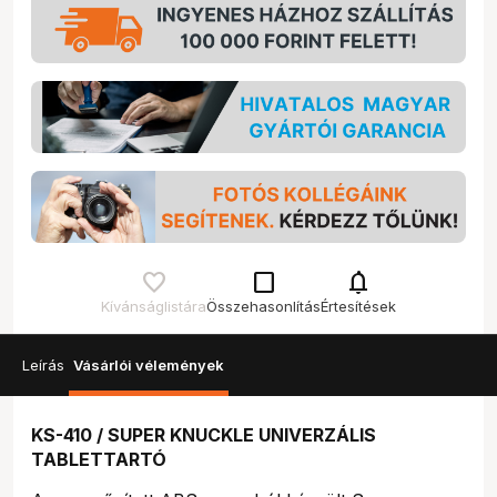
check_box_outline_blank
notifications
Kívánságlistára
Összehasonlítás
Értesítések
Leírás
Vásárlói vélemények
KS-410 / SUPER KNUCKLE UNIVERZÁLIS
TABLETTARTÓ