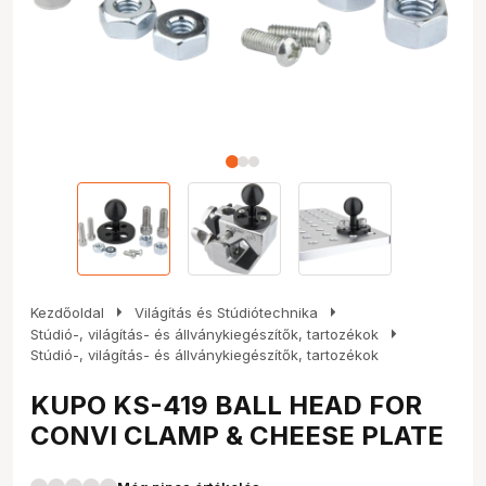
arrow_right
arrow_right
Kezdőoldal
Világítás és Stúdiótechnika
arrow_right
Stúdió-, világítás- és állványkiegészítők, tartozékok
Stúdió-, világítás- és állványkiegészítők, tartozékok
KUPO KS-419 BALL HEAD FOR
CONVI CLAMP & CHEESE PLATE