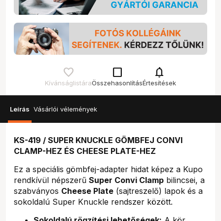
check_box_outline_blank
notifications
Kívánságlistára
Összehasonlítás
Értesítések
Leírás
Vásárlói vélemények
KS-419 / SUPER KNUCKLE GÖMBFEJ CONVI
CLAMP-HEZ ÉS CHEESE PLATE-HEZ
Ez a speciális gömbfej-adapter hidat képez a Kupo
rendkívül népszerű
Super Convi Clamp
bilincsei, a
szabványos
Cheese Plate
(sajtreszelő) lapok és a
sokoldalú Super Knuckle rendszer között.
Sokoldalú rögzítési lehetőségek:
A kör