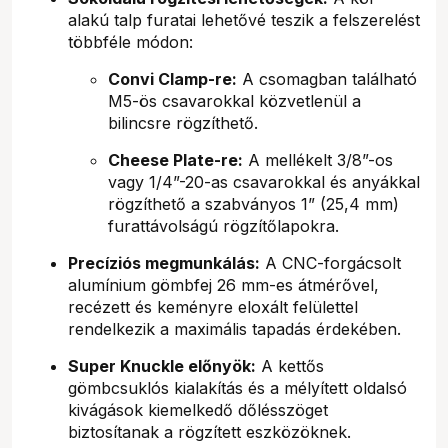
alakú talp furatai lehetővé teszik a felszerelést
többféle módon:
Convi Clamp-re:
A csomagban található
M5-ös csavarokkal közvetlenül a
bilincsre rögzíthető.
Cheese Plate-re:
A mellékelt 3/8”-os
vagy 1/4”-20-as csavarokkal és anyákkal
rögzíthető a szabványos 1” (25,4 mm)
furattávolságú rögzítőlapokra.
Precíziós megmunkálás:
A CNC-forgácsolt
alumínium gömbfej 26 mm-es átmérővel,
recézett és keményre eloxált felülettel
rendelkezik a maximális tapadás érdekében.
Super Knuckle előnyök:
A kettős
gömbcsuklós kialakítás és a mélyített oldalsó
kivágások kiemelkedő dőlésszöget
biztosítanak a rögzített eszközöknek.