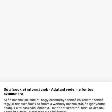
Süti (cookie) információk - Adataid védelme fontos
számunkra
Azért használunk sütiket, hogy eredményesebbé és kellemesebbé
tegyük felhasználóink számára a webhely használatát, és igényeidre
PRO
partnerségek
szabjuk a felhasználói élményt. Ha többet szeretnél tudni az általunk
használt sütikről, nyisd meg a beállításokat.