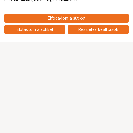
Elfogadom a sütiket
KUPO KS-419 BALL HEAD FOR
13 490
HUF
CONVI CLAMP & CHEESE PLATE
Elutasítom a sütiket
Részletes beállítások
nettó: 10 622 HUF
Ugrás az oldal tetejére
Segítség a vásárláshoz
Fizetési lehetőségek
Szállítással kapcsolatos részletek
Reklamáció és termékvisszaküldés
Fogyasztói elállás
Adattörlő kódok
Cofidis Express áruhitel