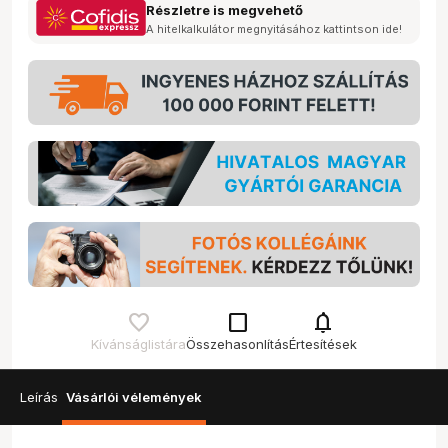
Részletre is megvehető
A hitelkalkulátor megnyitásához kattintson ide!
check_box_outline_blank
notifications
Kívánságlistára
Összehasonlítás
Értesítések
Leírás
Vásárlói vélemények