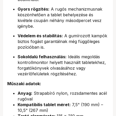
Gyors rögzítés:
A rugós mechanizmusnak
köszönhetően a tablet behelyezése és
kivétele csupán néhány másodpercet vesz
igénybe.
Védelem és stabilitás:
A gumírozott kampók
biztos fogást garantálnak még függőleges
pozícióban is.
Sokoldalú felhasználás:
Ideális megoldás
kontrollmonitor helyett használt tabletekhez,
forgatókönyvek olvasásához vagy
vezérlőfelületek rögzítéséhez.
Műszaki adatok:
Anyag:
Strapabíró nylon, rozsdamentes acél
rugóval
Kompatibilis tablet méret:
7,5" (190 mm) –
10,5" (267 mm)
Tartó alapmérete:
115 x 210 mm