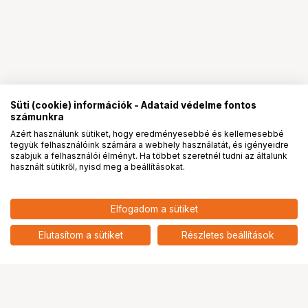
Süti (cookie) információk - Adataid védelme fontos
számunkra
Azért használunk sütiket, hogy eredményesebbé és kellemesebbé
tegyük felhasználóink számára a webhely használatát, és igényeidre
PRO
partnerségek
szabjuk a felhasználói élményt. Ha többet szeretnél tudni az általunk
használt sütikről, nyisd meg a beállításokat.
28 900
HUF
Elfogadom a sütiket
nettó: 22 756 HUF
KUPO KS-421 TABLET HOLDER
WITH BALL HEAD
add
Elutasítom a sütiket
Részletes beállítások
Ugrás az oldal tetejére