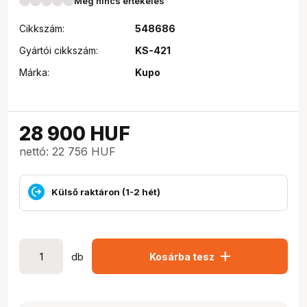
Még nincs értékelés
Cikkszám:
548686
Gyártói cikkszám:
KS-421
Márka:
Kupo
28 900
HUF
nettó: 22 756 HUF
Külső raktáron (1-2 hét)
add
db
Kosárba tesz