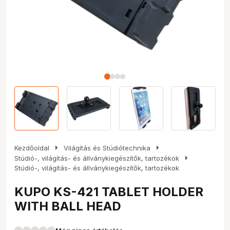
arrow_right
arrow_right
Kezdőoldal
Világítás és Stúdiótechnika
arrow_right
Stúdió-, világítás- és állványkiegészítők, tartozékok
Stúdió-, világítás- és állványkiegészítők, tartozékok
KUPO KS-421 TABLET HOLDER
WITH BALL HEAD