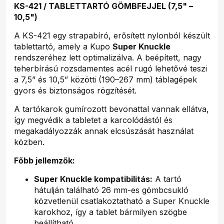
KS-421 / TABLETTARTÓ GÖMBFEJJEL (7,5" –
10,5")
A KS-421 egy strapabíró, erősített nylonból készült
tablettartó, amely a Kupo
Super Knuckle
rendszeréhez lett optimalizálva. A beépített, nagy
teherbírású rozsdamentes acél rugó lehetővé teszi
a 7,5” és 10,5” közötti (190–267 mm) táblagépek
gyors és biztonságos rögzítését.
A tartókarok gumírozott bevonattal vannak ellátva,
így megvédik a tabletet a karcolódástól és
megakadályozzák annak elcsúszását használat
közben.
Főbb jellemzők:
Super Knuckle kompatibilitás:
A tartó
hátulján található 26 mm-es gömbcsukló
közvetlenül csatlakoztatható a Super Knuckle
karokhoz, így a tablet bármilyen szögbe
beállítható.