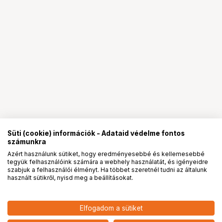
Süti (cookie) információk - Adataid védelme fontos
számunkra
Azért használunk sütiket, hogy eredményesebbé és kellemesebbé
tegyük felhasználóink számára a webhely használatát, és igényeidre
PRO
partnerségek
szabjuk a felhasználói élményt. Ha többet szeretnél tudni az általunk
használt sütikről, nyisd meg a beállításokat.
Elfogadom a sütiket
KUPO KS-423 ROUND PLATE BALL
8 790
HUF
HEAD FOR DRILL/ CONNECT USE (DIA.