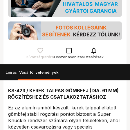
check_box_outline_blank
notifications
Kívánságlistára
Összehasonlítás
Értesítések
Leírás
Vásárlói vélemények
KS-423 / KEREK TALPAS GÖMBFEJ (DIA. 61 MM)
RÖGZÍTÉSHEZ ÉS CSATLAKOZTATÁSHOZ
Ez az alumíniumból készült, kerek talppal ellátott
gömbfej stabil rögzítési pontot biztosít a Super
Knuckle rendszer számára olyan felületeken, ahol
közvetlen csavarozásra vagy speciális