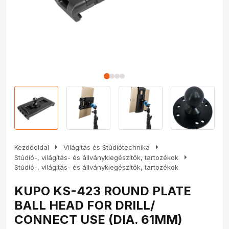
arrow_right
arrow_right
Kezdőoldal
Világítás és Stúdiótechnika
arrow_right
Stúdió-, világítás- és állványkiegészítők, tartozékok
Stúdió-, világítás- és állványkiegészítők, tartozékok
KUPO KS-423 ROUND PLATE
BALL HEAD FOR DRILL/
CONNECT USE (DIA. 61MM)