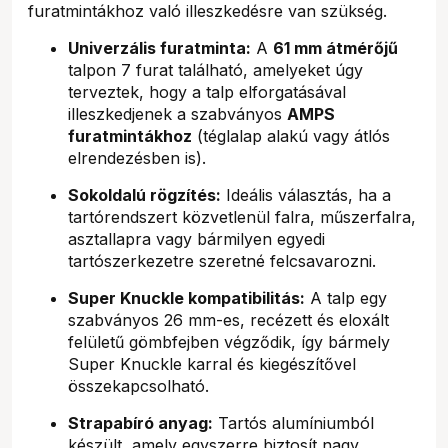
furatmintákhoz való illeszkedésre van szükség.
Univerzális furatminta:
A
61 mm átmérőjű
talpon 7 furat található, amelyeket úgy
terveztek, hogy a talp elforgatásával
illeszkedjenek a szabványos
AMPS
furatmintákhoz
(téglalap alakú vagy átlós
elrendezésben is).
Sokoldalú rögzítés:
Ideális választás, ha a
tartórendszert közvetlenül falra, műszerfalra,
asztallapra vagy bármilyen egyedi
tartószerkezetre szeretné felcsavarozni.
Super Knuckle kompatibilitás:
A talp egy
szabványos 26 mm-es, recézett és eloxált
felületű gömbfejben végződik, így bármely
Super Knuckle karral és kiegészítővel
összekapcsolható.
Strapabíró anyag:
Tartós alumíniumból
készült, amely egyszerre biztosít nagy