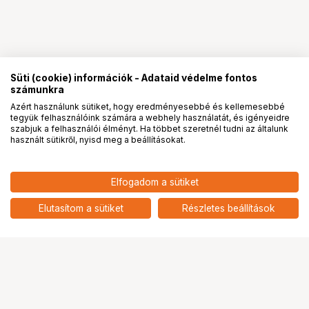
Süti (cookie) információk - Adataid védelme fontos
számunkra
Azért használunk sütiket, hogy eredményesebbé és kellemesebbé
tegyük felhasználóink számára a webhely használatát, és igényeidre
PRO
partnerségek
szabjuk a felhasználói élményt. Ha többet szeretnél tudni az általunk
használt sütikről, nyisd meg a beállításokat.
Elfogadom a sütiket
KUPO KS-510 PADMATE FOR
34 900
HUF
TABLET 7-10 INCH DETACHABLE
Elutasítom a sütiket
Részletes beállítások
nettó: 27 480 HUF
ARM W/ BABY RECEIVER
Ugrás az oldal tetejére
Segítség a vásárláshoz