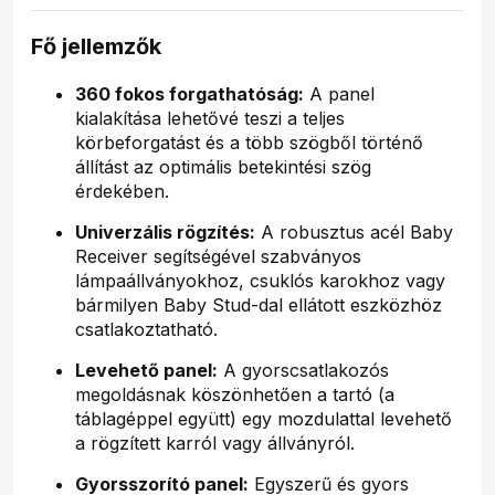
Fő jellemzők
360 fokos forgathatóság:
A panel
kialakítása lehetővé teszi a teljes
körbeforgatást és a több szögből történő
állítást az optimális betekintési szög
érdekében.
Univerzális rögzítés:
A robusztus acél Baby
Receiver segítségével szabványos
lámpaállványokhoz, csuklós karokhoz vagy
bármilyen Baby Stud-dal ellátott eszközhöz
csatlakoztatható.
Levehető panel:
A gyorscsatlakozós
megoldásnak köszönhetően a tartó (a
táblagéppel együtt) egy mozdulattal levehető
a rögzített karról vagy állványról.
Gyorsszorító panel:
Egyszerű és gyors