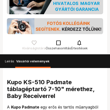
check_box_outline_blank
notifications
Kívánságlistára
Összehasonlítás
Értesítések
Leírás
Vásárlói vélemények
Kupo KS-510 Padmate
táblagéptartó 7-10" mérethez,
Baby Receiverrel
A
Kupo Padmate
egy erős és tartós műanyagból