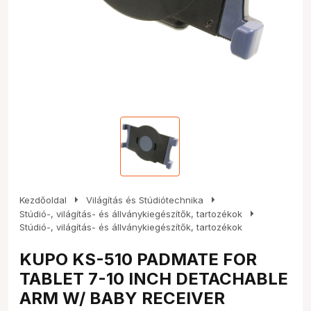
arrow_right
arrow_right
Kezdőoldal
Világítás és Stúdiótechnika
arrow_right
Stúdió-, világítás- és állványkiegészítők, tartozékok
Stúdió-, világítás- és állványkiegészítők, tartozékok
KUPO KS-510 PADMATE FOR
TABLET 7-10 INCH DETACHABLE
ARM W/ BABY RECEIVER