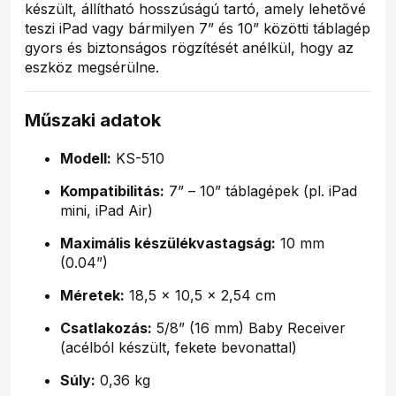
készült, állítható hosszúságú tartó, amely lehetővé
teszi iPad vagy bármilyen 7” és 10” közötti táblagép
gyors és biztonságos rögzítését anélkül, hogy az
eszköz megsérülne.
Műszaki adatok
Modell:
KS-510
Kompatibilitás:
7” – 10” táblagépek (pl. iPad
mini, iPad Air)
Maximális készülékvastagság:
10 mm
(0.04”)
Méretek:
18,5 x 10,5 x 2,54 cm
Csatlakozás:
5/8” (16 mm) Baby Receiver
(acélból készült, fekete bevonattal)
Súly:
0,36 kg