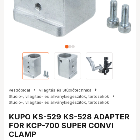
arrow_right
arrow_right
Kezdőoldal
Világítás és Stúdiótechnika
arrow_right
Stúdió-, világítás- és állványkiegészítők, tartozékok
Stúdió-, világítás- és állványkiegészítők, tartozékok
KUPO KS-529 KS-528 ADAPTER
FOR KCP-700 SUPER CONVI
CLAMP