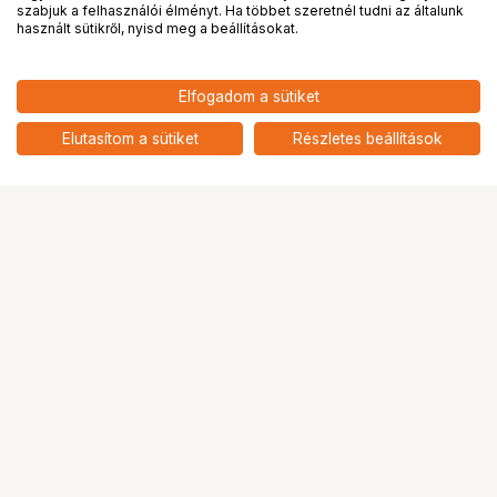
PRO
partnerségek
szabjuk a felhasználói élményt. Ha többet szeretnél tudni az általunk
használt sütikről, nyisd meg a beállításokat.
Elfogadom a sütiket
KUPO KS-529 KS-528 ADAPTER FOR
17 690
HUF
KCP-700 SUPER CONVI CLAMP
Elutasítom a sütiket
Részletes beállítások
nettó: 13 929 HUF
Ugrás az oldal tetejére
Segítség a vásárláshoz
Fizetési lehetőségek
Szállítással kapcsolatos részletek
Reklamáció és termékvisszaküldés
Fogyasztói elállás
Adattörlő kódok