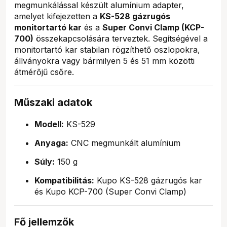
megmunkálással készült alumínium adapter,
amelyet kifejezetten a
KS-528 gázrugós
monitortartó kar
és a
Super Convi Clamp (KCP-
700)
összekapcsolására terveztek. Segítségével a
monitortartó kar stabilan rögzíthető oszlopokra,
állványokra vagy bármilyen 5 és 51 mm közötti
átmérőjű csőre.
Műszaki adatok
Modell:
KS-529
Anyaga:
CNC megmunkált alumínium
Súly:
150 g
Kompatibilitás:
Kupo KS-528 gázrugós kar
és Kupo KCP-700 (Super Convi Clamp)
Fő jellemzők