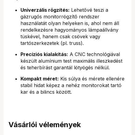
Univerzális rögzítés:
Lehetővé teszi a
gázrugós monitorrögzítő rendszer
használatát olyan helyeken is, ahol nem áll
rendelkezésre hagyományos lámpaállvány
tüskével, hanem csak csövek vagy
tartószerkezetek (pl. truss).
Precíziós kialakítás:
A CNC technológiával
készült alumínium test maximális illeszkedést
és teherbírást garantál lötyögés nélkül.
Kompakt méret:
Kis súlya és mérete ellenére
stabil hidat képez a nehéz monitorokat tartó
kar és a bilincs között.
Vásárlói vélemények