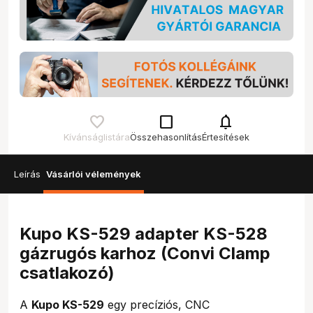
check_box_outline_blank
notifications
Kívánságlistára
Összehasonlítás
Értesítések
Leírás
Vásárlói vélemények
Kupo KS-529 adapter KS-528
gázrugós karhoz (Convi Clamp
csatlakozó)
A
Kupo KS-529
egy precíziós, CNC