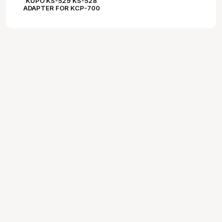
KUPO KS-529 KS-528
ADAPTER FOR KCP-700
SUPER CONVI CLAMP