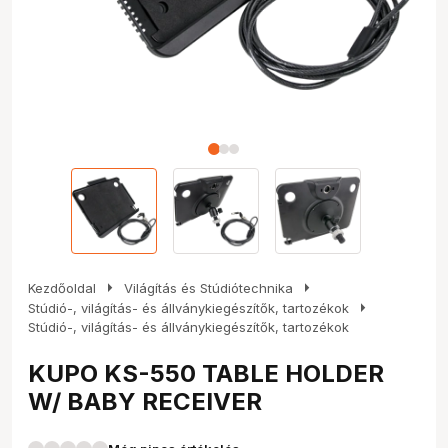
arrow_right
arrow_right
Kezdőoldal
Világítás és Stúdiótechnika
arrow_right
Stúdió-, világítás- és állványkiegészítők, tartozékok
Stúdió-, világítás- és állványkiegészítők, tartozékok
KUPO KS-550 TABLE HOLDER
W/ BABY RECEIVER