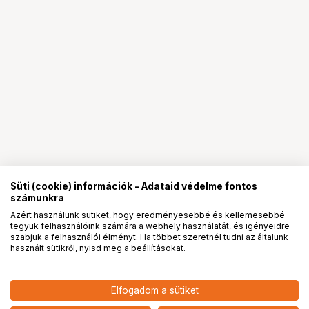
Süti (cookie) információk - Adataid védelme fontos
számunkra
Azért használunk sütiket, hogy eredményesebbé és kellemesebbé
tegyük felhasználóink számára a webhely használatát, és igényeidre
PRO
partnerségek
szabjuk a felhasználói élményt. Ha többet szeretnél tudni az általunk
használt sütikről, nyisd meg a beállításokat.
Elfogadom a sütiket
KUPO KS-550 TABLE HOLDER W/
36 900
HUF