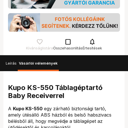
check_box_outline_blank
notifications
Kívánságlistára
Összehasonlítás
Értesítések
Leírás
Vásárlói vélemények
Kupo KS-550 Táblagéptartó
Baby Receiverrel
A
Kupo KS-550
egy zárható biztonsági tartó,
amely ütésálló ABS házból és belső habszivacs
bélésből áll, hogy megvédje a táblagépet az
ütődésektől és karcolásoktól.