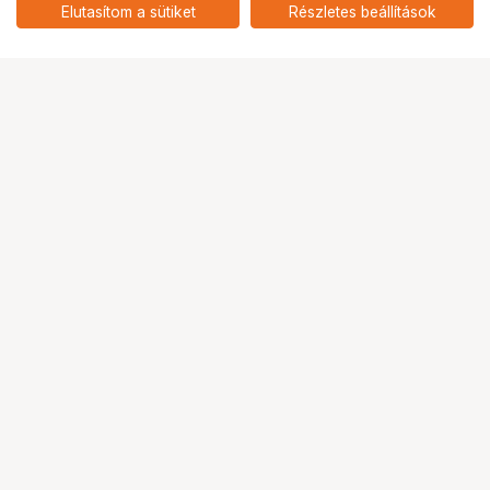
BABY RECEIVER
Elutasítom a sütiket
Részletes beállítások
nettó: 29 055 HUF
Ugrás az oldal tetejére
Segítség a vásárláshoz
Fizetési lehetőségek
Szállítással kapcsolatos részletek
Reklamáció és termékvisszaküldés
Fogyasztói elállás
Adattörlő kódok
Cofidis Express áruhitel
Lízing lehetőségek
Ajándékutalvány
Gyakran Ismételt Kérdések