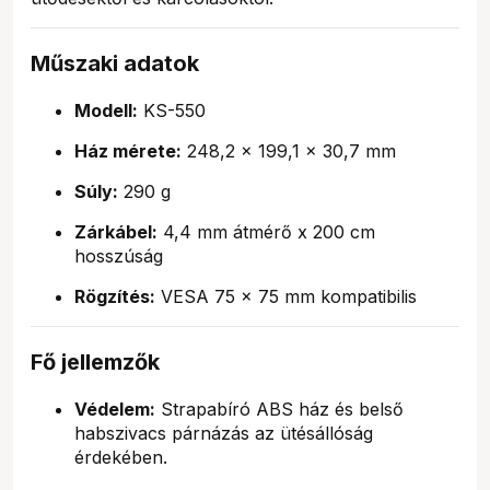
Műszaki adatok
Modell:
KS-550
Ház mérete:
248,2 x 199,1 x 30,7 mm
Súly:
290 g
Zárkábel:
4,4 mm átmérő x 200 cm
hosszúság
Rögzítés:
VESA 75 x 75 mm kompatibilis
Fő jellemzők
Védelem:
Strapabíró ABS ház és belső
habszivacs párnázás az ütésállóság
érdekében.