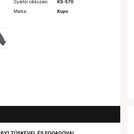
Gyártói cikkszám:
KS-570
Márka:
Kupo
ABY) TÜSKÉVEL ÉS FOGADÓVAL