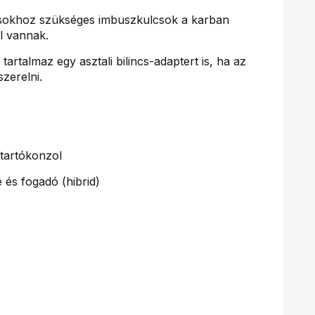
ásokhoz szükséges imbuszkulcsok a karban
él vannak.
artalmaz egy asztali bilincs-adaptert is, ha az
zerelni.
tartókonzol
és fogadó (hibrid)