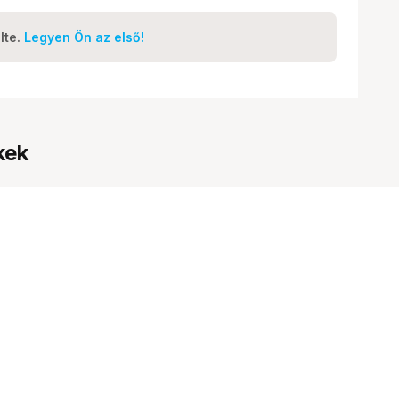
lte.
Legyen Ön az első!
kek