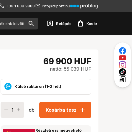
+36 1 808 9888
info@tripont.hu
account_box
shopping_bag
Belépés
Kosár
69 900
HUF
nettó: 55 039 HUF
local_post_office
Külső raktáron (1-2 hét)
add
db
Kosárba tesz
Részletre is megvehető