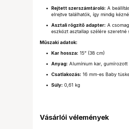
Rejtett szerszámtároló:
A beállít
elrejtve találhatók, így mindig kézn
Asztali rögzítő adapter:
A csomag t
eszközt asztallap szélére szeretné s
Műszaki adatok:
Kar hossza:
15” (38 cm)
Anyag:
Alumínium kar, gumírozott 
Csatlakozás:
16 mm-es Baby tüske 
Súly:
0,61 kg
Vásárlói vélemények