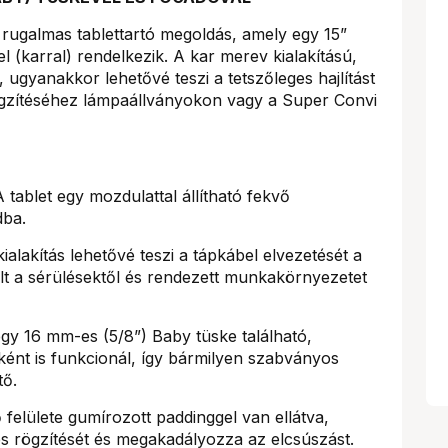
 rugalmas tablettartó megoldás, amely egy 15”
 (karral) rendelkezik. A kar merev kialakítású,
ót, ugyanakkor lehetővé teszi a tetszőleges hajlítást
 rögzítéséhez lámpaállványokon vagy a Super Convi
 tablet egy mozdulattal állítható fekvő
dba.
ialakítás lehetővé teszi a tápkábel elvezetését a
lt a sérülésektől és rendezett munkakörnyezetet
egy 16 mm-es (5/8”) Baby tüske található,
ént is funkcionál, így bármilyen szabványos
tő.
 felülete gumírozott paddinggel van ellátva,
es rögzítését és megakadályozza az elcsúszást.