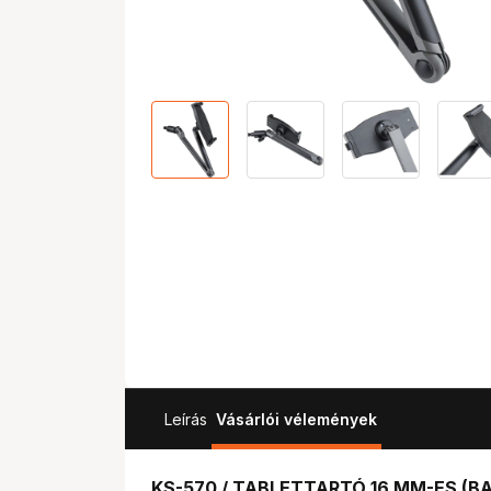
Leírás
Vásárlói vélemények
KS-570 / TABLETTARTÓ 16 MM-ES (B