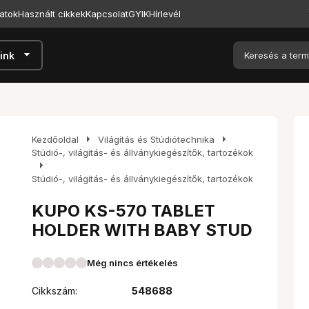
atok
Használt cikkek
Kapcsolat
GYIK
Hírlevél
arrow_drop_down
ink
arrow_right
arrow_right
Kezdőoldal
Világítás és Stúdiótechnika
Stúdió-, világítás- és állványkiegészítők, tartozékok
arrow_right
Stúdió-, világítás- és állványkiegészítők, tartozékok
KUPO KS-570 TABLET
HOLDER WITH BABY STUD
Még nincs értékelés
Cikkszám:
548688