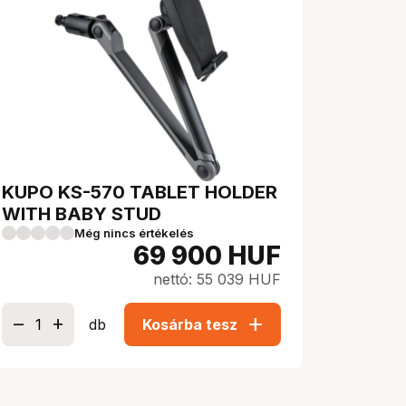
KUPO KS-570 TABLET HOLDER
WITH BABY STUD
Még nincs értékelés
69 900
HUF
nettó: 55 039 HUF
add
db
Kosárba tesz