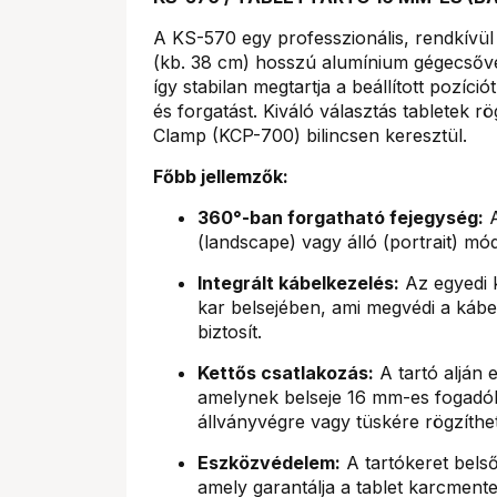
A KS-570 egy professzionális, rendkívül
(kb. 38 cm) hosszú alumínium gégecsővel
így stabilan megtartja a beállított pozíci
és forgatást. Kiváló választás tabletek
Clamp (KCP-700) bilincsen keresztül.
Főbb jellemzők:
360°-ban forgatható fejegység:
A
(landscape) vagy álló (portrait) mó
Integrált kábelkezelés:
Az egyedi k
kar belsejében, ami megvédi a kábe
biztosít.
Kettős csatlakozás:
A tartó alján 
amelynek belseje 16 mm-es fogadók
állványvégre vagy tüskére rögzíthe
Eszközvédelem:
A tartókeret belső
amely garantálja a tablet karcment