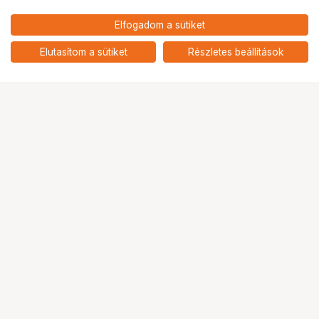
21 900
HUF
Elfogadom a sütiket
KUPO KS-6011 6"X 11"
nettó: 17 244 HUF
RECTANGLE CHEESEPLATE
add
(ALUMINUM)
Elutasítom a sütiket
Részletes beállítások
Ugrás az oldal tetejére
Segítség a vásárláshoz
Fizetési lehetőségek
Szállítással kapcsolatos részletek
Reklamáció és termékvisszaküldés
Fogyasztói elállás
Adattörlő kódok
Cofidis Express áruhitel
Lízing lehetőségek