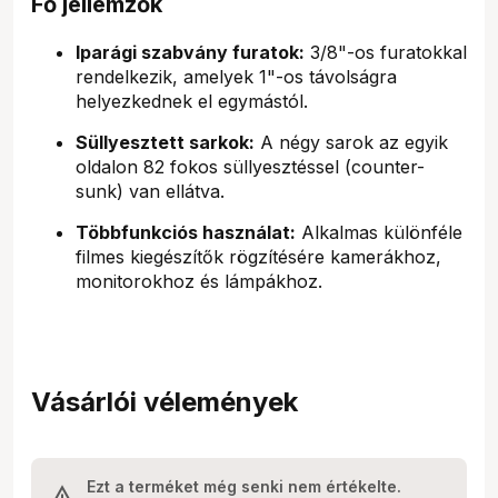
Fő jellemzők
Iparági szabvány furatok:
3/8"-os furatokkal
rendelkezik, amelyek 1"-os távolságra
helyezkednek el egymástól.
Süllyesztett sarkok:
A négy sarok az egyik
oldalon 82 fokos süllyesztéssel (counter-
sunk) van ellátva.
Többfunkciós használat:
Alkalmas különféle
filmes kiegészítők rögzítésére kamerákhoz,
monitorokhoz és lámpákhoz.
Vásárlói vélemények
Ezt a terméket még senki nem értékelte.