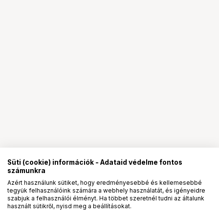
Süti (cookie) információk - Adataid védelme fontos
számunkra
Azért használunk sütiket, hogy eredményesebbé és kellemesebbé
tegyük felhasználóink számára a webhely használatát, és igényeidre
PRO
partnerségek
szabjuk a felhasználói élményt. Ha többet szeretnél tudni az általunk
használt sütikről, nyisd meg a beállításokat.