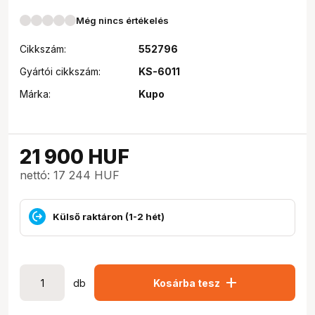
Még nincs értékelés
Cikkszám:
552796
Gyártói cikkszám:
KS-6011
Márka:
Kupo
21 900
HUF
nettó: 17 244 HUF
Külső raktáron (1-2 hét)
add
db
Kosárba tesz