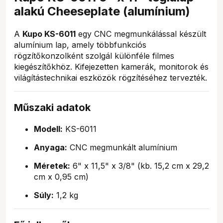
alakú Cheeseplate (alumínium)
A
Kupo KS-6011
egy CNC megmunkálással készült
alumínium lap, amely többfunkciós
rögzítőkonzolként szolgál különféle filmes
kiegészítőkhöz. Kifejezetten kamerák, monitorok és
világítástechnikai eszközök rögzítéséhez tervezték.
Műszaki adatok
Modell:
KS-6011
Anyaga:
CNC megmunkált alumínium
Méretek:
6" x 11,5" x 3/8" (kb. 15,2 cm x 29,2
cm x 0,95 cm)
Súly:
1,2 kg