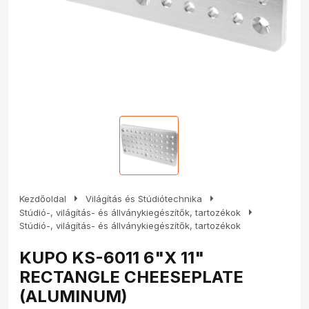
arrow_right
arrow_right
Kezdőoldal
Világítás és Stúdiótechnika
arrow_right
Stúdió-, világítás- és állványkiegészítők, tartozékok
Stúdió-, világítás- és állványkiegészítők, tartozékok
KUPO KS-6011 6"X 11"
RECTANGLE CHEESEPLATE
(ALUMINUM)