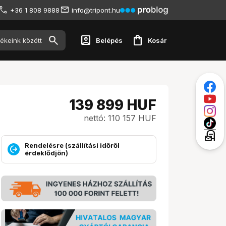
+36 1 808 9888
info@tripont.hu
account_box
shopping_bag
Belépés
Kosár
139 899
HUF
nettó: 110 157 HUF
local_post_office
Rendelésre (szállítási időről
érdeklődjön)