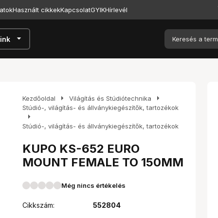
atok
Használt cikkek
Kapcsolat
GYIK
Hírlevél
arrow_drop_down
ink
arrow_right
arrow_right
Kezdőoldal
Világítás és Stúdiótechnika
Stúdió-, világítás- és állványkiegészítők, tartozékok
arrow_right
Stúdió-, világítás- és állványkiegészítők, tartozékok
KUPO KS-652 EURO
MOUNT FEMALE TO 150MM
Még nincs értékelés
Cikkszám:
552804