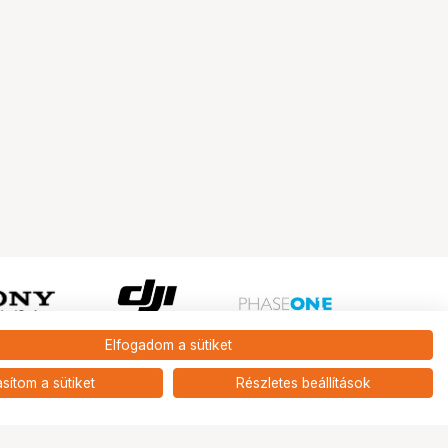
Elfogadom a sütiket
Ugrás az oldal tetejére
asítom a sütiket
Részletes beállítások