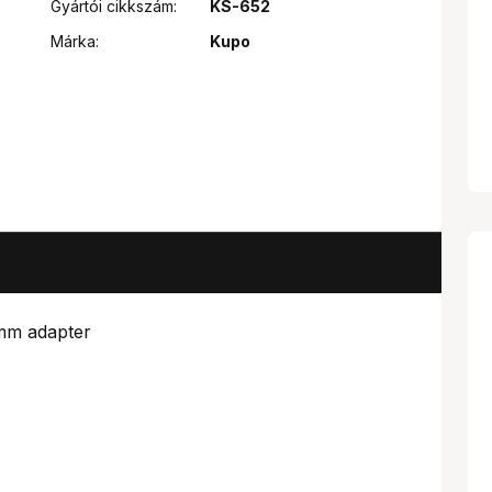
Gyártói cikkszám:
KS-652
Márka:
Kupo
mm adapter