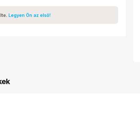
lte.
Legyen Ön az első!
kek