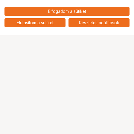
52 901
HUF
Elfogadom a sütiket
nettó: 41 654 HUF
KUPO KS-659 150MM MITCHELL
TO BOWL ADAPTER
add
Elutasítom a sütiket
Részletes beállítások
Ugrás az oldal tetejére
Segítség a vásárláshoz
Fizetési lehetőségek
Szállítással kapcsolatos részletek
Reklamáció és termékvisszaküldés
Fogyasztói elállás
Adattörlő kódok
Cofidis Express áruhitel
Lízing lehetőségek