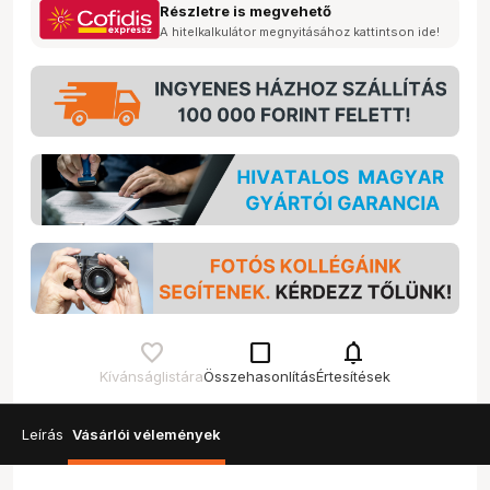
Részletre is megvehető
A hitelkalkulátor megnyitásához kattintson ide!
check_box_outline_blank
notifications
Kívánságlistára
Összehasonlítás
Értesítések
Leírás
Vásárlói vélemények