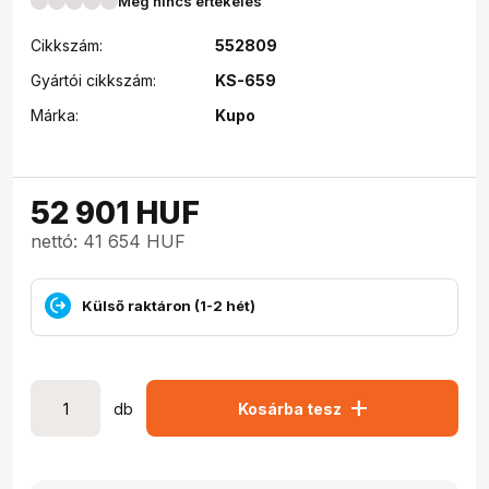
Még nincs értékelés
Cikkszám:
552809
Gyártói cikkszám:
KS-659
Márka:
Kupo
52 901
HUF
nettó: 41 654 HUF
Külső raktáron (1-2 hét)
add
db
Kosárba tesz