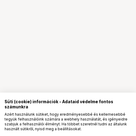
Süti (cookie) információk - Adataid védelme fontos
számunkra
Azért használunk sütiket, hogy eredményesebbé és kellemesebbé
tegyük felhasználóink számára a webhely használatát, és igényeidre
PRO
partnerségek
szabjuk a felhasználói élményt. Ha többet szeretnél tudni az általunk
használt sütikről, nyisd meg a beállításokat.