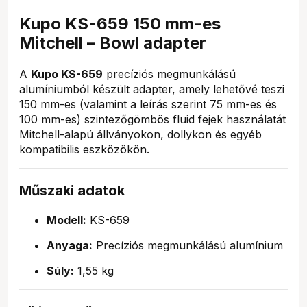
Kupo KS-659 150 mm-es
Mitchell – Bowl adapter
A
Kupo KS-659
precíziós megmunkálású
alumíniumból készült adapter, amely lehetővé teszi
150 mm-es (valamint a leírás szerint 75 mm-es és
100 mm-es) szintezőgömbös fluid fejek használatát
Mitchell-alapú állványokon, dollykon és egyéb
kompatibilis eszközökön.
Műszaki adatok
Modell:
KS-659
Anyaga:
Precíziós megmunkálású alumínium
Súly:
1,55 kg