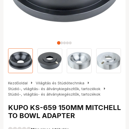
arrow_right
arrow_right
Kezdőoldal
Világítás és Stúdiótechnika
arrow_right
Stúdió-, világítás- és állványkiegészítők, tartozékok
Stúdió-, világítás- és állványkiegészítők, tartozékok
KUPO KS-659 150MM MITCHELL
TO BOWL ADAPTER