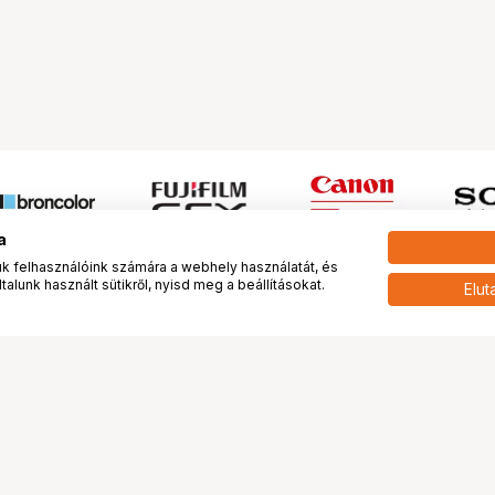
a
 felhasználóink számára a webhely használatát, és
alunk használt sütikről, nyisd meg a beállításokat.
Elut
 meg minket!
További oldalaink
tkozunk
Fotókönyv
 véleménye rólunk
Fotólabor
óterem és Stúdió
Digitalizálás