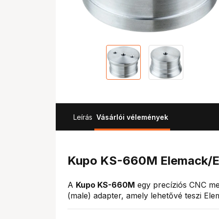
Leírás
Vásárlói vélemények
Kupo KS-660M Elemack/Eu
A
Kupo KS-660M
egy precíziós CNC me
(male) adapter, amely lehetővé teszi Ele