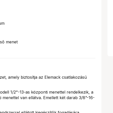
um
lső menet
et, amely biztosítja az Elemack csatlakozású
ell 1/2"-13-as központi menettel rendelkezik, a
 menettel van ellátva. Emellett két darab 3/8”-16-
endszerrel ellátott kiegészítők fogadására