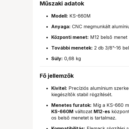
Műszaki adatok
Modell:
KS-660M
Anyaga:
CNC megmunkált alumíni
Központi menet:
M12 belső menet
További menetek:
2 db 3/8”-16 be
Súly:
0,68 kg
Fő jellemzők
Kivitel:
Precíziós alumínium szerkez
kiegészítők stabil rögzítését.
Menetes furatok:
Míg a KS-660 mod
KS-660M
változat
M12-es
központi
os belső menetet is tartalmaz.
Kompatibilitás:
Elemack rögzítési r