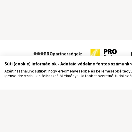
PRO
partnerségek:
Süti (cookie) információk - Adataid védelme fontos számunkr
Azért használunk sütiket, hogy eredményesebbé és kellemesebbé tegyük
igényeidre szabjuk a felhasználói élményt. Ha többet szeretnél tudni az ált
Segítség a vásárláshoz
Ismerj
Fizetési lehetőségek
Bemuta
Szállítással kapcsolatos részletek
Vevőink
Reklamáció és termékvisszaküldés
Bemutat