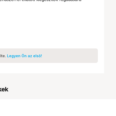
lte.
Legyen Ön az első!
kek