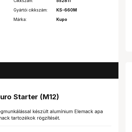
Cikkszám:
552811
Gyártói cikkszám:
KS-660M
Márka:
Kupo
ro Starter (M12)
gmunkálással készült alumínium Elemack apa
mack tartozékok rögzítését.