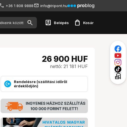
+36 1 808 9888
info@tripont.hu
account_box
shopping_bag
Belépés
Kosár
26 900
HUF
nettó: 21 181 HUF
local_post_office
Rendelésre (szállítási időről
érdeklődjön)