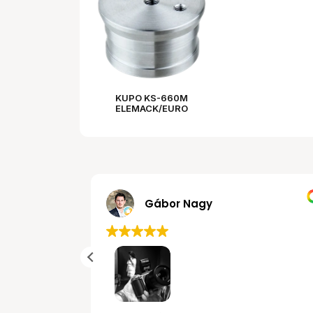
KUPO KS-660M
ELEMACK/EURO
STARTER(M12)
Gábor Nagy
.
Mindenre felkészült eladók. Széles