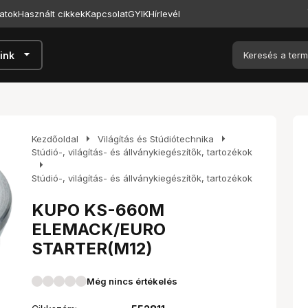
atok
Használt cikkek
Kapcsolat
GYIK
Hírlevél
arrow_drop_down
ink
arrow_right
arrow_right
Kezdőoldal
Világítás és Stúdiótechnika
Stúdió-, világítás- és állványkiegészítők, tartozékok
arrow_right
Stúdió-, világítás- és állványkiegészítők, tartozékok
KUPO KS-660M
ELEMACK/EURO
STARTER(M12)
Még nincs értékelés