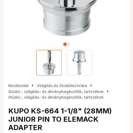
arrow_right
arrow_right
Kezdőoldal
Világítás és Stúdiótechnika
arrow_right
Stúdió-, világítás- és állványkiegészítők, tartozékok
Stúdió-, világítás- és állványkiegészítők, tartozékok
KUPO KS-664 1-1/8" (28MM)
JUNIOR PIN TO ELEMACK
ADAPTER