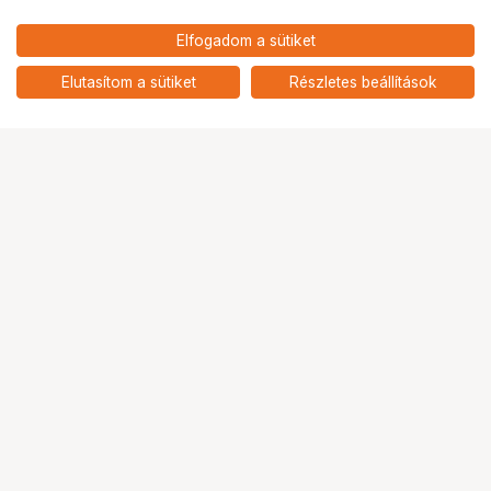
Elfogadom a sütiket
KUPO KS-664 1-1/8" (28MM)
35 900
HUF
JUNIOR PIN TO ELEMACK ADAPTER
Elutasítom a sütiket
Részletes beállítások
nettó: 28 268 HUF
Ugrás az oldal tetejére
Segítség a vásárláshoz
Fizetési lehetőségek
Szállítással kapcsolatos részletek
Reklamáció és termékvisszaküldés
Fogyasztói elállás
Adattörlő kódok
Cofidis Express áruhitel
Lízing lehetőségek