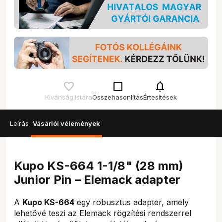
check_box_outline_blank
notifications
Kívánságlistára
Összehasonlítás
Értesítések
Leírás
Vásárlói vélemények
Kupo KS-664 1-1/8" (28 mm)
Junior Pin – Elemack adapter
A
Kupo KS-664
egy robusztus adapter, amely
lehetővé teszi az Elemack rögzítési rendszerrel