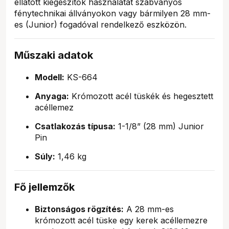
ellátott kiegészítők használatát szabványos
fénytechnikai állványokon vagy bármilyen 28 mm-
es (Junior) fogadóval rendelkező eszközön.
Műszaki adatok
Modell:
KS-664
Anyaga:
Krómozott acél tüskék és hegesztett
acéllemez
Csatlakozás típusa:
1-1/8” (28 mm) Junior
Pin
Súly:
1,46 kg
Fő jellemzők
Biztonságos rögzítés:
A 28 mm-es
krómozott acél tüske egy kerek acéllemezre