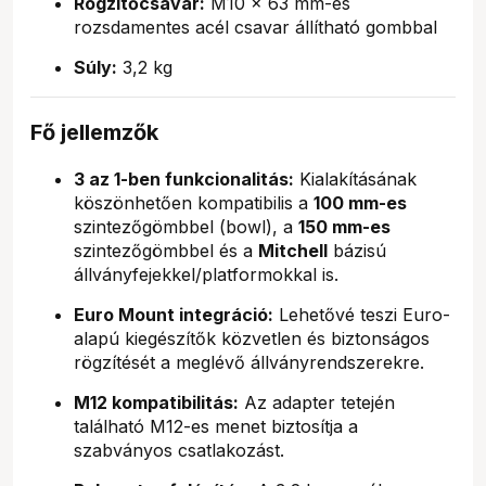
Rögzítőcsavar:
M10 x 63 mm-es
rozsdamentes acél csavar állítható gombbal
Súly:
3,2 kg
Fő jellemzők
3 az 1-ben funkcionalitás:
Kialakításának
köszönhetően kompatibilis a
100 mm-es
szintezőgömbbel (bowl), a
150 mm-es
szintezőgömbbel és a
Mitchell
bázisú
állványfejekkel/platformokkal is.
Euro Mount integráció:
Lehetővé teszi Euro-
alapú kiegészítők közvetlen és biztonságos
rögzítését a meglévő állványrendszerekre.
M12 kompatibilitás:
Az adapter tetején
található M12-es menet biztosítja a
szabványos csatlakozást.