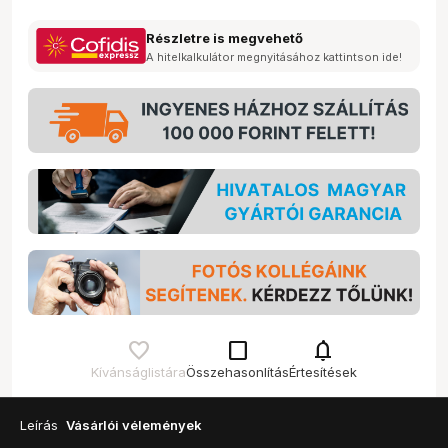
Részletre is megvehető
A hitelkalkulátor megnyitásához kattintson ide!
check_box_outline_blank
notifications
Kívánságlistára
Összehasonlítás
Értesítések
Leírás
Vásárlói vélemények