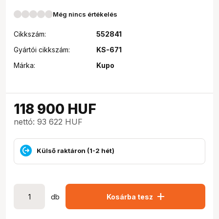
Még nincs értékelés
Cikkszám:
552841
Gyártói cikkszám:
KS-671
Márka:
Kupo
118 900
HUF
nettó: 93 622 HUF
Külső raktáron (1-2 hét)
add
db
Kosárba tesz