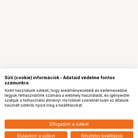
Süti (cookie) információk - Adataid védelme fontos
számunkra
Azért használunk sütiket, hogy eredményesebbé és kellemesebbé
tegyük felhasználóink számára a webhely használatát, és igényeidre
PRO
partnerségek
szabjuk a felhasználói élményt. Ha többet szeretnél tudni az általunk
használt sütikről, nyisd meg a beállításokat.
118 900
HUF
Elfogadom a sütiket
KUPO KS-671 FLAT BASE
nettó: 93 622 HUF
TRIPOD ADAPTER (150/100MM)
add
W/ EURO ADAPTER
Elutasítom a sütiket
Részletes beállítások