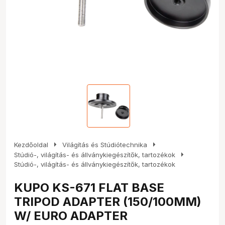
arrow_right
arrow_right
Kezdőoldal
Világítás és Stúdiótechnika
arrow_right
Stúdió-, világítás- és állványkiegészítők, tartozékok
Stúdió-, világítás- és állványkiegészítők, tartozékok
KUPO KS-671 FLAT BASE
TRIPOD ADAPTER (150/100MM)
W/ EURO ADAPTER