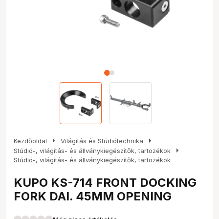
arrow_right
arrow_right
Kezdőoldal
Világítás és Stúdiótechnika
arrow_right
Stúdió-, világítás- és állványkiegészítők, tartozékok
Stúdió-, világítás- és állványkiegészítők, tartozékok
KUPO KS-714 FRONT DOCKING
FORK DAI. 45MM OPENING