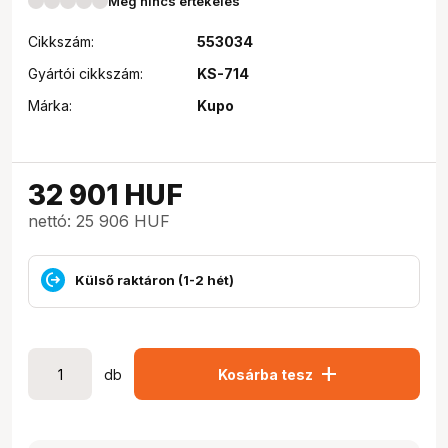
Még nincs értékelés
Cikkszám:
553034
Gyártói cikkszám:
KS-714
Márka:
Kupo
32 901
HUF
nettó: 25 906 HUF
Külső raktáron (1-2 hét)
add
db
Kosárba tesz