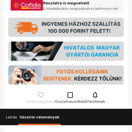
Részletre is megvehető
A hitelkalkulátor megnyitásához kattintson ide!
check_box_outline_blank
notifications
Kívánságlistára
Összehasonlítás
Értesítések
Leírás
Vásárlói vélemények