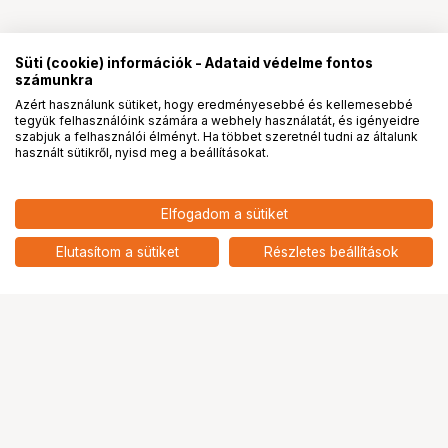
Süti (cookie) információk - Adataid védelme fontos
számunkra
Azért használunk sütiket, hogy eredményesebbé és kellemesebbé
tegyük felhasználóink számára a webhely használatát, és igényeidre
PRO
partnerségek
szabjuk a felhasználói élményt. Ha többet szeretnél tudni az általunk
használt sütikről, nyisd meg a beállításokat.
32 901
HUF
Elfogadom a sütiket
nettó: 25 906 HUF
KUPO KS-714 FRONT DOCKING
FORK DAI. 45MM OPENING
add
Elutasítom a sütiket
Részletes beállítások
Ugrás az oldal tetejére
Segítség a vásárláshoz
Fizetési lehetőségek