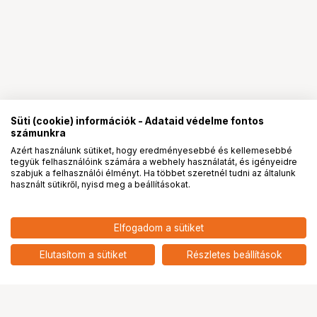
Süti (cookie) információk - Adataid védelme fontos
számunkra
Azért használunk sütiket, hogy eredményesebbé és kellemesebbé
tegyük felhasználóink számára a webhely használatát, és igényeidre
PRO
partnerségek
szabjuk a felhasználói élményt. Ha többet szeretnél tudni az általunk
használt sütikről, nyisd meg a beállításokat.
23 900
HUF
Elfogadom a sütiket
nettó: 18 819 HUF
KUPO KS-724 FRONT BOX
BRACKET
add
Elutasítom a sütiket
Részletes beállítások
Ugrás az oldal tetejére