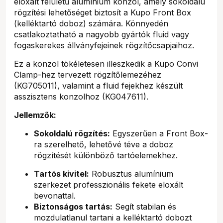
eloxált felületű alumínium konzol, amely sokoldalú
rögzítési lehetőséget biztosít a Kupo Front Box
(kelléktartó doboz) számára. Könnyedén
csatlakoztatható a nagyobb gyártók fluid vagy
fogaskerekes állványfejeinek rögzítőcsapjaihoz.
Ez a konzol tökéletesen illeszkedik a Kupo Convi
Clamp-hez tervezett rögzítőlemezéhez
(KG705011), valamint a fluid fejekhez készült
asszisztens konzolhoz (KG047611).
Jellemzők:
Sokoldalú rögzítés:
Egyszerűen a Front Box-
ra szerelhető, lehetővé téve a doboz
rögzítését különböző tartóelemekhez.
Tartós kivitel:
Robusztus alumínium
szerkezet professzionális fekete eloxált
bevonattal.
Biztonságos tartás:
Segít stabilan és
mozdulatlanul tartani a kelléktartó dobozt