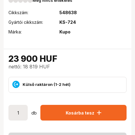
Még nincs értékelés
Cikkszám:
548638
Gyártói cikkszám:
KS-724
Márka:
Kupo
23 900
HUF
nettó: 18 819 HUF
Külső raktáron (1-2 hét)
add
db
Kosárba tesz