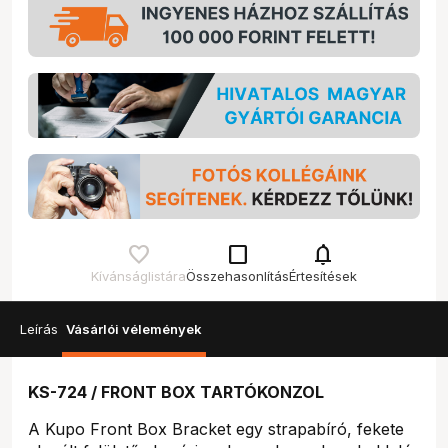
check_box_outline_blank
notifications
Kívánságlistára
Összehasonlítás
Értesítések
Leírás
Vásárlói vélemények
KS-724 / FRONT BOX TARTÓKONZOL
A Kupo Front Box Bracket egy strapabíró, fekete