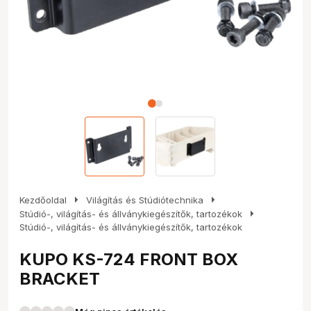
arrow_right
arrow_right
Kezdőoldal
Világítás és Stúdiótechnika
arrow_right
Stúdió-, világítás- és állványkiegészítők, tartozékok
Stúdió-, világítás- és állványkiegészítők, tartozékok
KUPO KS-724 FRONT BOX
BRACKET