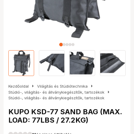
arrow_right
arrow_right
Kezdőoldal
Világítás és Stúdiótechnika
arrow_right
Stúdió-, világítás- és állványkiegészítők, tartozékok
Stúdió-, világítás- és állványkiegészítők, tartozékok
KUPO KSD-77 SAND BAG (MAX.
LOAD: 77LBS / 27.2KG)