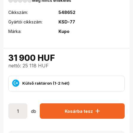
Még nincs értékelés
Cikkszám:
548652
Gyártói cikkszám:
KSD-77
Márka:
Kupo
31 900
HUF
nettó: 25 118 HUF
Külső raktáron (1-2 hét)
add
db
Kosárba tesz