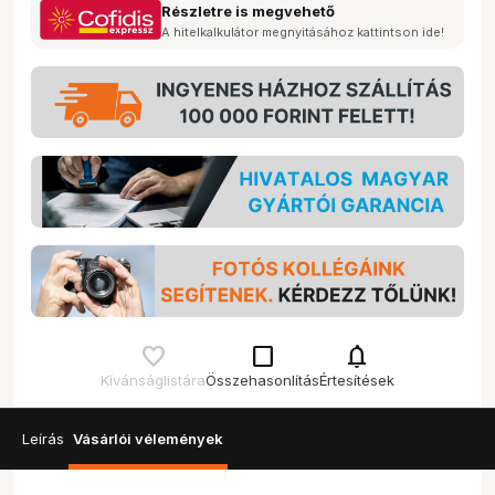
Részletre is megvehető
A hitelkalkulátor megnyitásához kattintson ide!
check_box_outline_blank
notifications
Kívánságlistára
Összehasonlítás
Értesítések
Leírás
Vásárlói vélemények