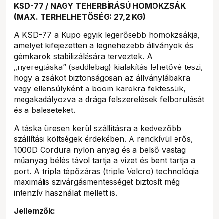
KSD-77 / NAGY TEHERBÍRÁSÚ HOMOKZSÁK
(MAX. TERHELHETŐSÉG: 27,2 KG)
A KSD-77 a Kupo egyik legerősebb homokzsákja,
amelyet kifejezetten a legnehezebb állványok és
gémkarok stabilizálására terveztek. A
„nyeregtáska” (saddlebag) kialakítás lehetővé teszi,
hogy a zsákot biztonságosan az állványlábakra
vagy ellensúlyként a boom karokra fektessük,
megakadályozva a drága felszerelések felborulását
és a baleseteket.
A táska üresen kerül szállításra a kedvezőbb
szállítási költségek érdekében. A rendkívül erős,
1000D Cordura nylon anyag és a belső vastag
műanyag bélés távol tartja a vizet és bent tartja a
port. A tripla tépőzáras (triple Velcro) technológia
maximális szivárgásmentességet biztosít még
intenzív használat mellett is.
Jellemzők: