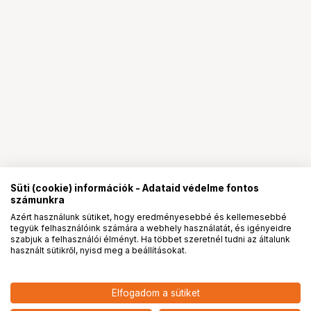
Süti (cookie) információk - Adataid védelme fontos
számunkra
Azért használunk sütiket, hogy eredményesebbé és kellemesebbé
tegyük felhasználóink számára a webhely használatát, és igényeidre
PRO
partnerségek
szabjuk a felhasználói élményt. Ha többet szeretnél tudni az általunk
használt sütikről, nyisd meg a beállításokat.
31 900
HUF
Elfogadom a sütiket
nettó: 25 118 HUF
KUPO KSD-77 SAND BAG (MAX.