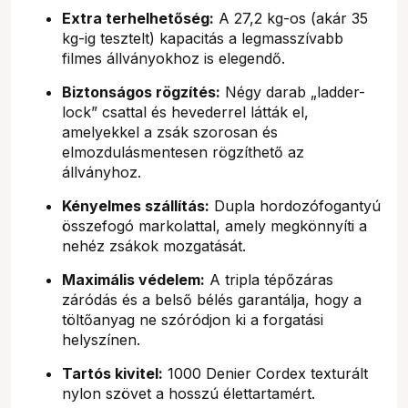
Extra terhelhetőség:
A 27,2 kg-os (akár 35
kg-ig tesztelt) kapacitás a legmasszívabb
filmes állványokhoz is elegendő.
Biztonságos rögzítés:
Négy darab „ladder-
lock” csattal és hevederrel látták el,
amelyekkel a zsák szorosan és
elmozdulásmentesen rögzíthető az
állványhoz.
Kényelmes szállítás:
Dupla hordozófogantyú
összefogó markolattal, amely megkönnyíti a
nehéz zsákok mozgatását.
Maximális védelem:
A tripla tépőzáras
záródás és a belső bélés garantálja, hogy a
töltőanyag ne szóródjon ki a forgatási
helyszínen.
Tartós kivitel:
1000 Denier Cordex texturált
nylon szövet a hosszú élettartamért.