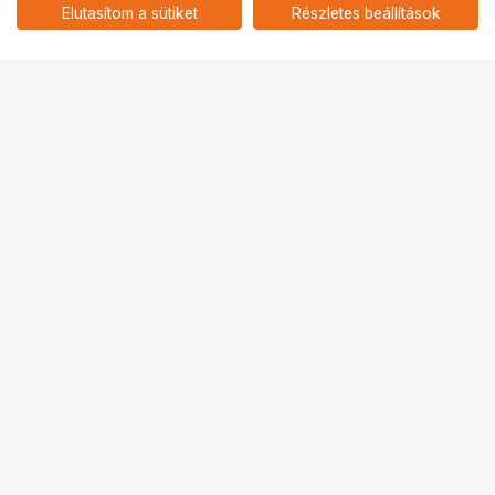
LOAD: 77LBS / 27.2KG)
add
Elutasítom a sütiket
Részletes beállítások
Ugrás az oldal tetejére
Segítség a vásárláshoz
Fizetési lehetőségek
Szállítással kapcsolatos részletek
Reklamáció és termékvisszaküldés
Fogyasztói elállás
Adattörlő kódok
Cofidis Express áruhitel
Lízing lehetőségek
Ajándékutalvány
Gyakran Ismételt Kérdések