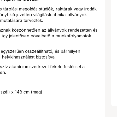
 tárolási megoldás stúdiók, raktárak vagy irodák
yt kifejezetten világítástechnikai állványok
mutatására tervezték.
áznak köszönhetően az állványok rendezetten és
 így jelentősen növelhető a munkafolyamatok
egyszerűen összeállítható, és bármilyen
 helykihasználást biztosítva.
zív alumíniumszerkezet fekete festéssel a
en.
szél) x 148 cm (mag)