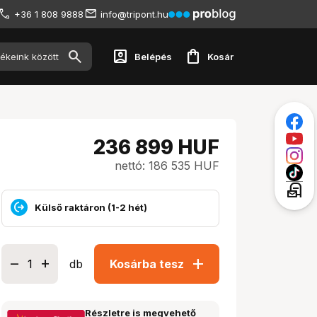
+36 1 808 9888
info@tripont.hu
account_box
shopping_bag
Belépés
Kosár
236 899
HUF
nettó: 186 535 HUF
local_post_office
Külső raktáron (1-2 hét)
add
db
Kosárba tesz
Részletre is megvehető