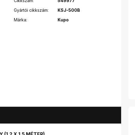
Cikkszám:
549977
Gyártói cikkszám:
KSJ-500B
Márka:
Kupo
(1,2 X 1,5 MÉTER)