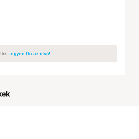
lte.
Legyen Ön az első!
kek