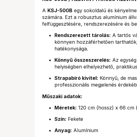
A
KSJ-500B
egy sokoldalú és kényelmes
számára. Ezt a robusztus alumínium állván
felfüggesztésére, rendszerezésére és be
Rendszerezett tárolás:
A tartós v
könnyen hozzáférhetően tarthatók,
hatékonysága.
Könnyű összeszerelés:
Az egység 
helyiségben elhelyezhető, praktikus
Strapabíró kivitel:
Könnyű, de mass
professzionális megjelenés érdekéb
Műszaki adatok:
Méretek:
120 cm (hossz) x 66 cm (
Szín:
Fekete
Anyag:
Alumínium