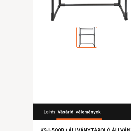
Leírás
Vásárlói vélemények
KSJ-500B / ÁLLVÁNYTÁROLÓ ÁLLVÁNY 