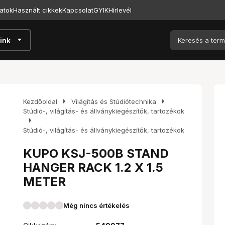
atok
Használt cikkek
Kapcsolat
GYIK
Hírlevél
arrow_drop_down
ink
arrow_right
arrow_right
Kezdőoldal
Világítás és Stúdiótechnika
Stúdió-, világítás- és állványkiegészítők, tartozékok
arrow_right
Stúdió-, világítás- és állványkiegészítők, tartozékok
KUPO KSJ-500B STAND
HANGER RACK 1.2 X 1.5
METER
Még nincs értékelés