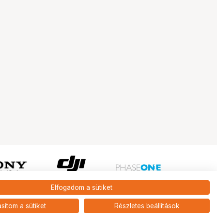
Elfogadom a sütiket
Ugrás az oldal tetejére
asítom a sütiket
Részletes beállítások