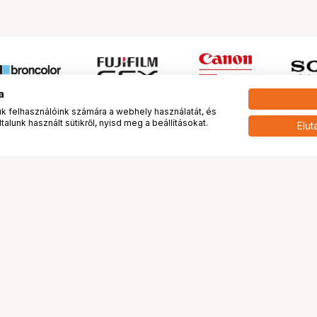
a
 felhasználóink számára a webhely használatát, és
alunk használt sütikről, nyisd meg a beállításokat.
Elut
 meg minket!
További oldalaink
tkozunk
Fotókönyv
 véleménye rólunk
Fotólabor
óterem és Stúdió
Digitalizálás
vények
PhaseOne
tya
Bluechip
tya
Problog