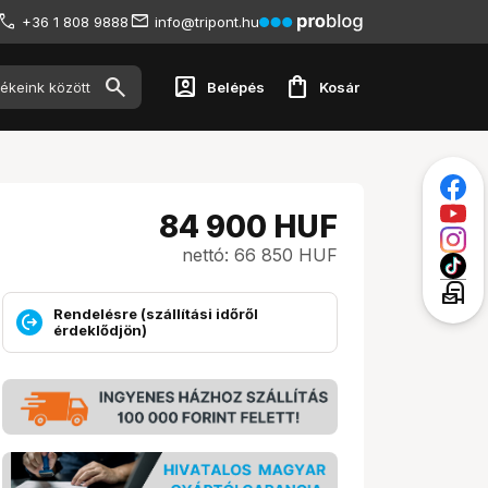
+36 1 808 9888
info@tripont.hu
account_box
shopping_bag
Belépés
Kosár
84 900
HUF
nettó: 66 850 HUF
local_post_office
Rendelésre (szállítási időről
érdeklődjön)