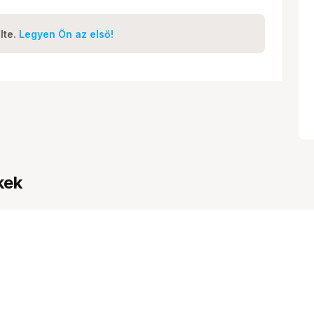
lte.
Legyen Ön az első!
kek