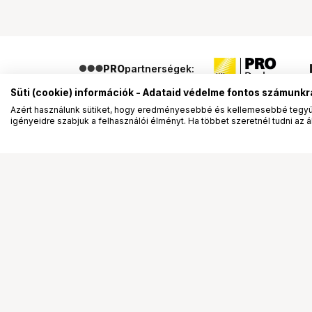
PRO
partnerségek:
Süti (cookie) információk - Adataid védelme fontos számunkr
Azért használunk sütiket, hogy eredményesebbé és kellemesebbé tegyük
igényeidre szabjuk a felhasználói élményt. Ha többet szeretnél tudni az ált
Segítség a vásárláshoz
Ismerj
Fizetési lehetőségek
Bemuta
Szállítással kapcsolatos részletek
Vevőink
Reklamáció és termékvisszaküldés
Bemutat
Fogyasztói elállás
Rendez
Adattörlő kódok
Diákkár
Cofidis Express áruhitel
VIP kár