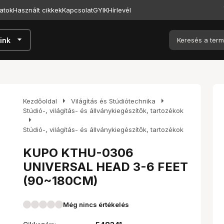
atok
Használt cikkek
Kapcsolat
GYIK
Hírlevél
arrow_drop_down
ink
arrow_right
arrow_right
Kezdőoldal
Világítás és Stúdiótechnika
Stúdió-, világítás- és állványkiegészítők, tartozékok
arrow_right
Stúdió-, világítás- és állványkiegészítők, tartozékok
KUPO KTHU-0306
UNIVERSAL HEAD 3-6 FEET
(90~180CM)
Még nincs értékelés