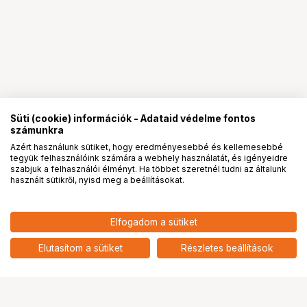
Süti (cookie) információk - Adataid védelme fontos
számunkra
Azért használunk sütiket, hogy eredményesebbé és kellemesebbé
tegyük felhasználóink számára a webhely használatát, és igényeidre
PRO
partnerségek
szabjuk a felhasználói élményt. Ha többet szeretnél tudni az általunk
használt sütikről, nyisd meg a beállításokat.
85 900
HUF
Elfogadom a sütiket
nettó: 67 638 HUF
KUPO KTHU-0408 UNIVERSAL
HEAD 4-8 FEET (120~240 CM)
add
Elutasítom a sütiket
Részletes beállítások
Ugrás az oldal tetejére