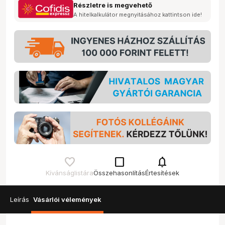
Részletre is megvehető
A hitelkalkulátor megnyitásához kattintson ide!
check_box_outline_blank
notifications
Kívánságlistára
Összehasonlítás
Értesítések
Leírás
Vásárlói vélemények