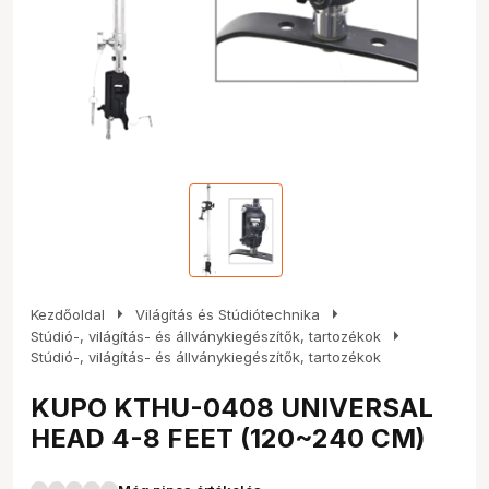
arrow_right
arrow_right
Kezdőoldal
Világítás és Stúdiótechnika
arrow_right
Stúdió-, világítás- és állványkiegészítők, tartozékok
Stúdió-, világítás- és állványkiegészítők, tartozékok
KUPO KTHU-0408 UNIVERSAL
HEAD 4-8 FEET (120~240 CM)