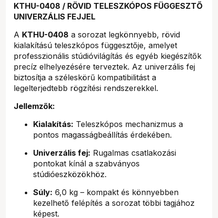
KTHU-0408 / RÖVID TELESZKÓPOS FÜGGESZTŐ
UNIVERZÁLIS FEJJEL
A
KTHU-0408
a sorozat legkönnyebb, rövid
kialakítású teleszkópos függesztője, amelyet
professzionális stúdióvilágítás és egyéb kiegészítők
precíz elhelyezésére terveztek. Az univerzális fej
biztosítja a széleskörű kompatibilitást a
legelterjedtebb rögzítési rendszerekkel.
Jellemzők:
Kialakítás:
Teleszkópos mechanizmus a
pontos magasságbeállítás érdekében.
Univerzális fej:
Rugalmas csatlakozási
pontokat kínál a szabványos
stúdióeszközökhöz.
Súly:
6,0 kg – kompakt és könnyebben
kezelhető felépítés a sorozat többi tagjához
képest.