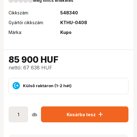
Még nincs értékelés
Cikkszám:
548340
Gyártói cikkszám:
KTHU-0408
Márka:
Kupo
85 900
HUF
nettó: 67 638 HUF
Külső raktáron (1-2 hét)
add
db
Kosárba tesz