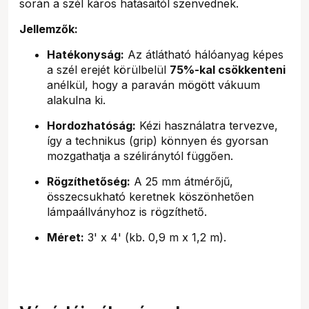
során a szél káros hatásaitól szenvednek.
Jellemzők:
Hatékonyság:
Az átlátható hálóanyag képes
a szél erejét körülbelül
75%-kal csökkenteni
anélkül, hogy a paraván mögött vákuum
alakulna ki.
Hordozhatóság:
Kézi használatra tervezve,
így a technikus (grip) könnyen és gyorsan
mozgathatja a széliránytól függően.
Rögzíthetőség:
A 25 mm átmérőjű,
összecsukható keretnek köszönhetően
lámpaállványhoz is rögzíthető.
Méret:
3' x 4' (kb. 0,9 m x 1,2 m).