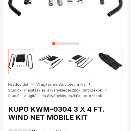
arrow_right
arrow_right
Kezdőoldal
Világítás és Stúdiótechnika
arrow_right
Stúdió-, világítás- és állványkiegészítők, tartozékok
Stúdió-, világítás- és állványkiegészítők, tartozékok
KUPO KWM-0304 3 X 4 FT.
WIND NET MOBILE KIT