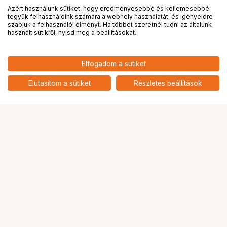
Azért használunk sütiket, hogy eredményesebbé és kellemesebbé
tegyük felhasználóink számára a webhely használatát, és igényeidre
PRO
partnerségek
szabjuk a felhasználói élményt. Ha többet szeretnél tudni az általunk
használt sütikről, nyisd meg a beállításokat.
Elfogadom a sütiket
KUPO KWM-0304 3 X 4 FT. WIND
66 900
HUF
NET MOBILE KIT
Elutasítom a sütiket
Részletes beállítások
nettó: 52 677 HUF
Ugrás az oldal tetejére
Segítség a vásárláshoz
Fizetési lehetőségek
Szállítással kapcsolatos részletek
Reklamáció és termékvisszaküldés
Fogyasztói elállás