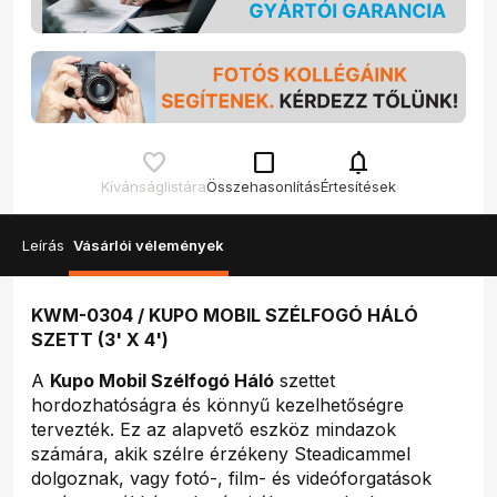
check_box_outline_blank
notifications
Kívánságlistára
Összehasonlítás
Értesítések
Leírás
Vásárlói vélemények
KWM-0304 / KUPO MOBIL SZÉLFOGÓ HÁLÓ
SZETT (3' X 4')
A
Kupo Mobil Szélfogó Háló
szettet
hordozhatóságra és könnyű kezelhetőségre
tervezték. Ez az alapvető eszköz mindazok
számára, akik szélre érzékeny Steadicammel
dolgoznak, vagy fotó-, film- és videóforgatások