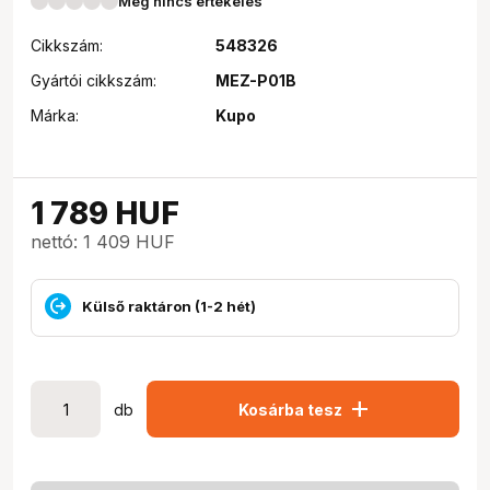
Még nincs értékelés
Cikkszám:
548326
Gyártói cikkszám:
MEZ-P01B
Márka:
Kupo
1 789
HUF
nettó: 1 409 HUF
Külső raktáron (1-2 hét)
add
db
Kosárba tesz