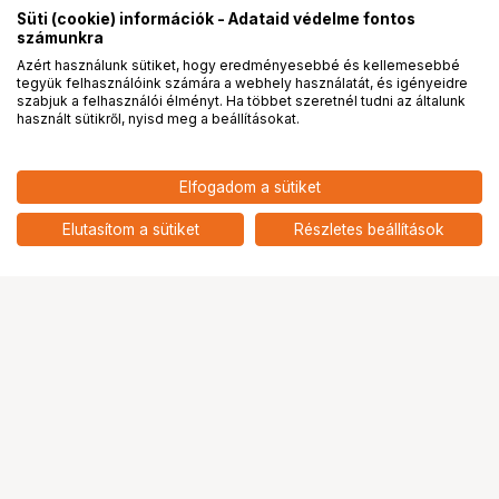
Süti (cookie) információk - Adataid védelme fontos
számunkra
Azért használunk sütiket, hogy eredményesebbé és kellemesebbé
tegyük felhasználóink számára a webhely használatát, és igényeidre
PRO
partnerségek
szabjuk a felhasználói élményt. Ha többet szeretnél tudni az általunk
használt sütikről, nyisd meg a beállításokat.
1 789
HUF
Elfogadom a sütiket
nettó: 1 409 HUF
KUPO MEZ-P01B EZ TIE PETITE,
7PCS BLACK
add
Elutasítom a sütiket
Részletes beállítások
Ugrás az oldal tetejére
Segítség a vásárláshoz
Fizetési lehetőségek
Szállítással kapcsolatos részletek
Reklamáció és termékvisszaküldés