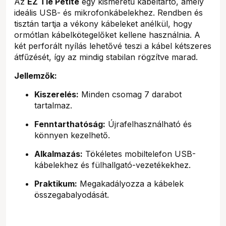
Az
EZ Tie Petite
egy kisméretű kábeltartó, amely
ideális USB- és mikrofonkábelekhez. Rendben és
tisztán tartja a vékony kábeleket anélkül, hogy
ormótlan kábelkötegelőket kellene használnia. A
két perforált nyílás lehetővé teszi a kábel kétszeres
átfűzését, így az mindig stabilan rögzítve marad.
Jellemzők:
Kiszerelés:
Minden csomag 7 darabot
tartalmaz.
Fenntarthatóság:
Újrafelhasználható és
könnyen kezelhető.
Alkalmazás:
Tökéletes mobiltelefon USB-
kábelekhez és fülhallgató-vezetékekhez.
Praktikum:
Megakadályozza a kábelek
összegabalyodását.