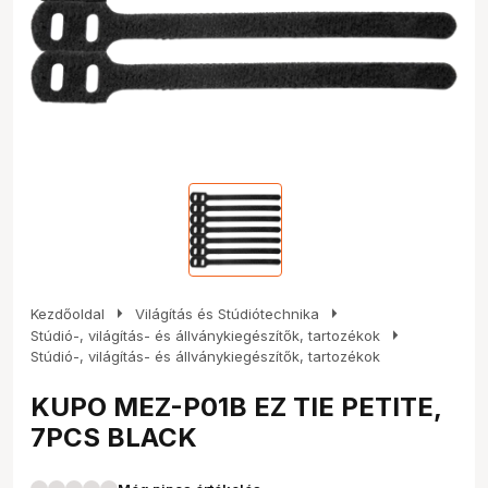
arrow_right
arrow_right
Kezdőoldal
Világítás és Stúdiótechnika
arrow_right
Stúdió-, világítás- és állványkiegészítők, tartozékok
Stúdió-, világítás- és állványkiegészítők, tartozékok
KUPO MEZ-P01B EZ TIE PETITE,
7PCS BLACK