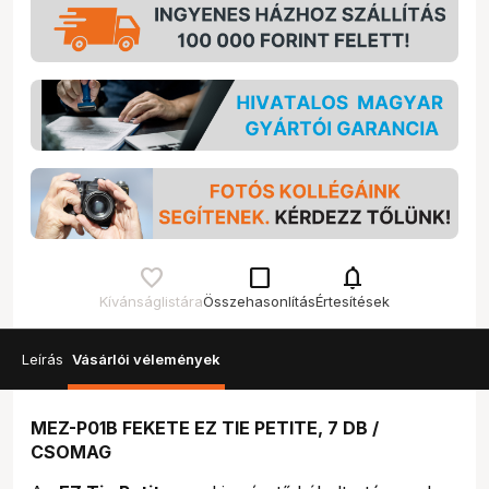
check_box_outline_blank
notifications
Kívánságlistára
Összehasonlítás
Értesítések
Leírás
Vásárlói vélemények
MEZ-P01B FEKETE EZ TIE PETITE, 7 DB /
CSOMAG