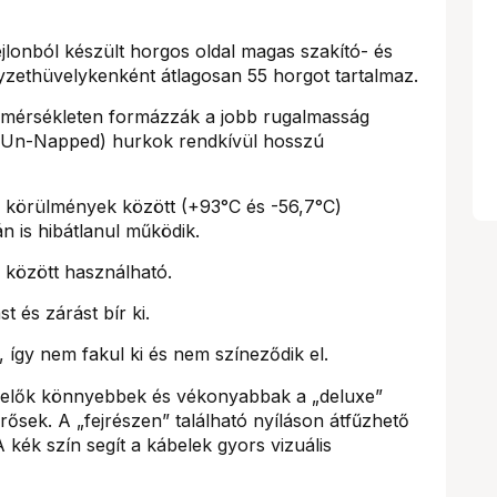
jlonból készült horgos oldal magas szakító- és
gyzethüvelykenként átlagosan 55 horgot tartalmaz.
érsékleten formázzák a jobb rugalmasság
(Un-Napped) hurkok rendkívül hosszú
 körülmények között (+93°C és -56,7°C)
n is hibátlanul működik.
 között használható.
t és zárást bír ki.
így nem fakul ki és nem színeződik el.
gelők könnyebbek és vékonyabbak a „deluxe”
rősek. A „fejrészen” található nyíláson átfűzhető
 kék szín segít a kábelek gyors vizuális