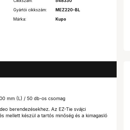
Cikkszám:
548330
Gyártói cikkszám:
MEZ220-BL
Márka:
Kupo
00 mm (L) / 50 db-os csomag
video berendezésekhez. Az EZ-Tie svájci
 mellett készül a tartós minőség és a kimagasló