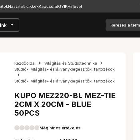
atok
Használt cikkek
Kapcsolat
GYIK
Hírlevél
arrow_drop_down
ink
arrow_right
arrow_right
Kezdőoldal
Világítás és Stúdiótechnika
Stúdió-, világítás- és állványkiegészítők, tartozékok
arrow_right
Stúdió-, világítás- és állványkiegészítők, tartozékok
KUPO MEZ220-BL MEZ-TIE
2CM X 20CM - BLUE
50PCS
Még nincs értékelés