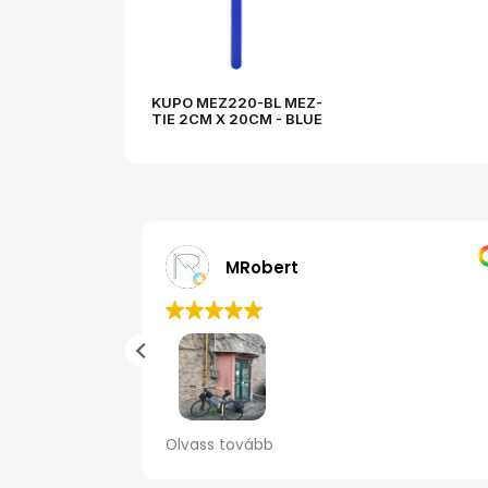
KUPO MEZ220-BL MEZ-
TIE 2CM X 20CM - BLUE
50PCS
MRobert
van erről a
Gyors kiszolgálás, kerékpárral is jól
Olvass tovább
szolgálás.
megközelíthető illetve parkolóban
 nem mertem
biztonsagosan elhelyezhető.