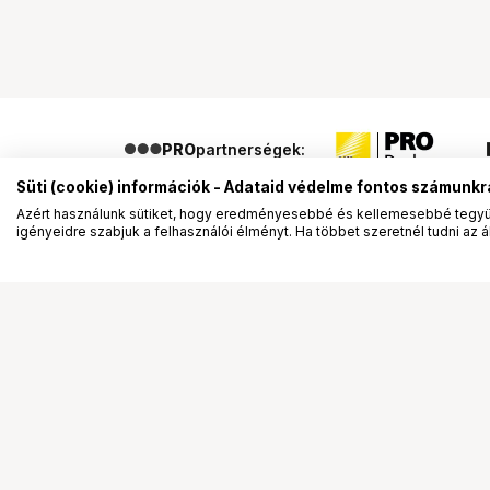
PRO
partnerségek:
Süti (cookie) információk - Adataid védelme fontos számunkr
Azért használunk sütiket, hogy eredményesebbé és kellemesebbé tegyük
igényeidre szabjuk a felhasználói élményt. Ha többet szeretnél tudni az ált
Segítség a vásárláshoz
Ismerj
Fizetési lehetőségek
Bemuta
Szállítással kapcsolatos részletek
Vevőink
Reklamáció és termékvisszaküldés
Bemutat
Fogyasztói elállás
Rendez