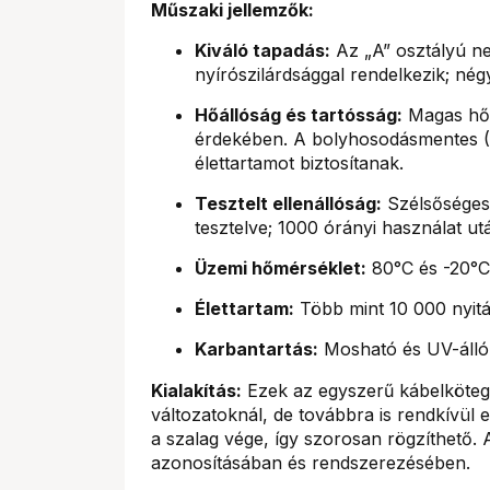
Műszaki jellemzők:
Kiváló tapadás:
Az „A” osztályú ne
nyírószilárdsággal rendelkezik; né
Hőállóság és tartósság:
Magas hőm
érdekében. A bolyhosodásmentes 
élettartamot biztosítanak.
Tesztelt ellenállóság:
Szélsőséges
tesztelve; 1000 órányi használat utá
Üzemi hőmérséklet:
80°C és -20°C
Élettartam:
Több mint 10 000 nyitás
Karbantartás:
Mosható és UV-álló, 
Kialakítás:
Ezek az egyszerű kábelköte
változatoknál, de továbbra is rendkívül e
a szalag vége, így szorosan rögzíthető. A
azonosításában és rendszerezésében.