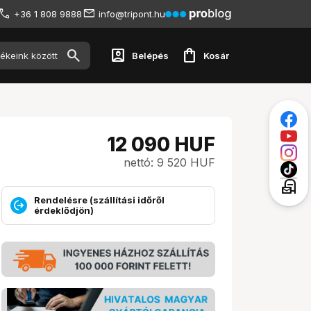
+36 1 808 9888
info@tripont.hu
account_box
shopping_bag
Belépés
Kosár
12 090
HUF
nettó: 9 520 HUF
local_post_office
Rendelésre (szállítási időről
érdeklődjön)