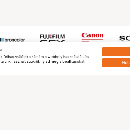
a
 felhasználóink számára a webhely használatát, és
alunk használt sütikről, nyisd meg a beállításokat.
Elut
 meg minket!
További oldalaink
tkozunk
Fotókönyv
 véleménye rólunk
Fotólabor
óterem és Stúdió
Digitalizálás
vények
PhaseOne