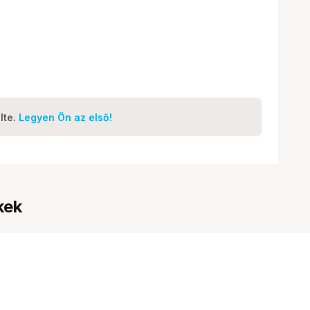
lte.
Legyen Ön az első!
kek