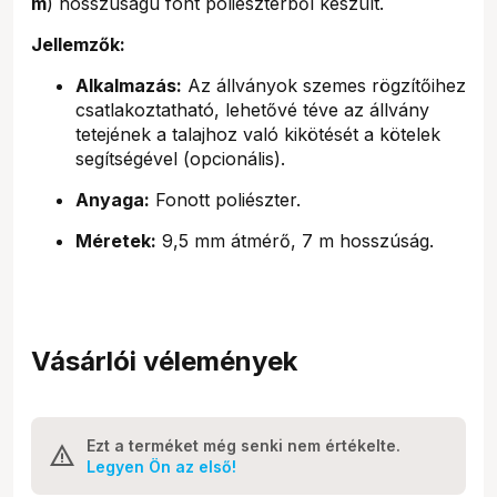
m
) hosszúságú font poliészterből készült.
Jellemzők:
Alkalmazás:
Az állványok szemes rögzítőihez
csatlakoztatható, lehetővé téve az állvány
tetejének a talajhoz való kikötését a kötelek
segítségével (opcionális).
Anyaga:
Fonott poliészter.
Méretek:
9,5 mm átmérő, 7 m hosszúság.
Vásárlói vélemények
Ezt a terméket még senki nem értékelte.
Legyen Ön az első!