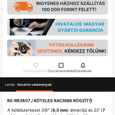
check_box_outline_blank
notifications
Kívánságlistára
Összehasonlítás
Értesítések
Leírás
Vásárlói vélemények
RS-RR3807 / KÖTELES RACSNIS RÖGZÍTŐ
A kötélszerkezet 3/8” (
9,5 mm
) átmérőjű és 23’ (
7