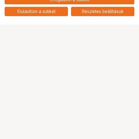
KUPO RS-RR3807 3/8"
nettó: 14 638 HUF
RATCHET ROPE LENGTH 7
add
METER
Elutasítom a sütiket
Részletes beállítások
Ugrás az oldal tetejére
Segítség a vásárláshoz
Fizetési lehetőségek
Szállítással kapcsolatos részletek
Reklamáció és termékvisszaküldés
Fogyasztói elállás
Adattörlő kódok
Cofidis Express áruhitel
Lízing lehetőségek
Ajándékutalvány