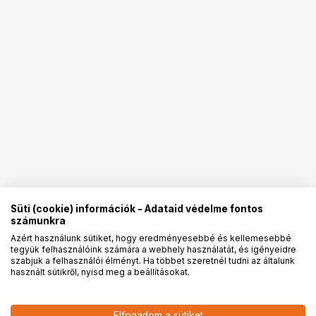
Süti (cookie) információk - Adataid védelme fontos
számunkra
Azért használunk sütiket, hogy eredményesebbé és kellemesebbé
tegyük felhasználóink számára a webhely használatát, és igényeidre
PRO
partnerségek
szabjuk a felhasználói élményt. Ha többet szeretnél tudni az általunk
használt sütikről, nyisd meg a beállításokat.
18 590
HUF
Elfogadom a sütiket