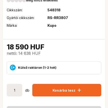
Még nincs értékelés
Cikkszám:
548318
Gyártói cikkszám:
RS-RR3807
Márka:
Kupo
18 590
HUF
nettó: 14 638 HUF
Külső raktáron (1-2 hét)
add
db
Kosárba tesz