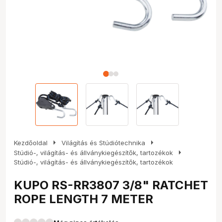
arrow_right
arrow_right
Kezdőoldal
Világítás és Stúdiótechnika
arrow_right
Stúdió-, világítás- és állványkiegészítők, tartozékok
Stúdió-, világítás- és állványkiegészítők, tartozékok
KUPO RS-RR3807 3/8" RATCHET
ROPE LENGTH 7 METER