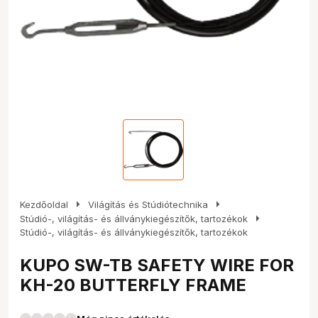
arrow_right
arrow_right
Kezdőoldal
Világítás és Stúdiótechnika
arrow_right
Stúdió-, világítás- és állványkiegészítők, tartozékok
Stúdió-, világítás- és állványkiegészítők, tartozékok
KUPO SW-TB SAFETY WIRE FOR
KH-20 BUTTERFLY FRAME