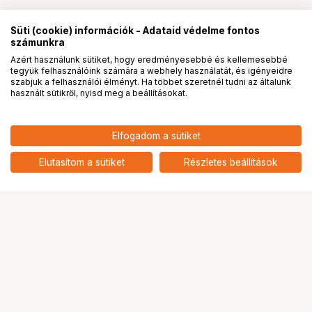
Süti (cookie) információk - Adataid védelme fontos
számunkra
Azért használunk sütiket, hogy eredményesebbé és kellemesebbé
tegyük felhasználóink számára a webhely használatát, és igényeidre
PRO
partnerségek
szabjuk a felhasználói élményt. Ha többet szeretnél tudni az általunk
használt sütikről, nyisd meg a beállításokat.
6 690
HUF
Elfogadom a sütiket
nettó: 5 268 HUF
KUPO SW-TB SAFETY WIRE FOR
KH-20 BUTTERFLY FRAME
add
Elutasítom a sütiket
Részletes beállítások
Ugrás az oldal tetejére
Segítség a vásárláshoz
Fizetési lehetőségek
Szállítással kapcsolatos részletek