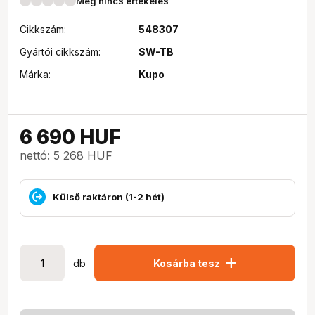
Még nincs értékelés
Cikkszám:
548307
Gyártói cikkszám:
SW-TB
Márka:
Kupo
6 690
HUF
nettó: 5 268 HUF
Külső raktáron (1-2 hét)
add
db
Kosárba tesz