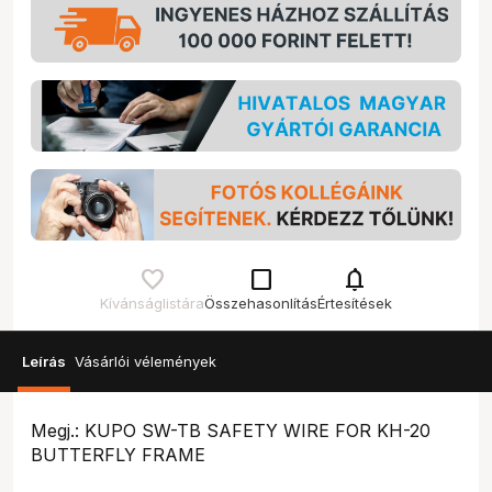
check_box_outline_blank
notifications
Kívánságlistára
Összehasonlítás
Értesítések
Leírás
Vásárlói vélemények
Megj.: KUPO SW-TB SAFETY WIRE FOR KH-20
BUTTERFLY FRAME