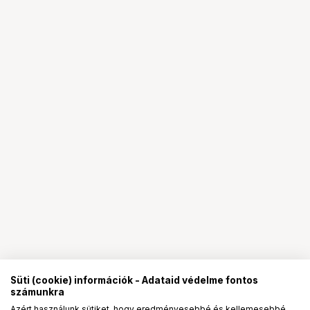
Süti (cookie) információk - Adataid védelme fontos
számunkra
Azért használunk sütiket, hogy eredményesebbé és kellemesebbé