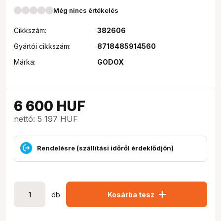
Még nincs értékelés
Cikkszám:
382606
Gyártói cikkszám:
8718485914560
Márka:
GODOX
6 600
HUF
nettó: 5 197 HUF
Rendelésre (szállítási időről érdeklődjön)
add
db
Kosárba tesz