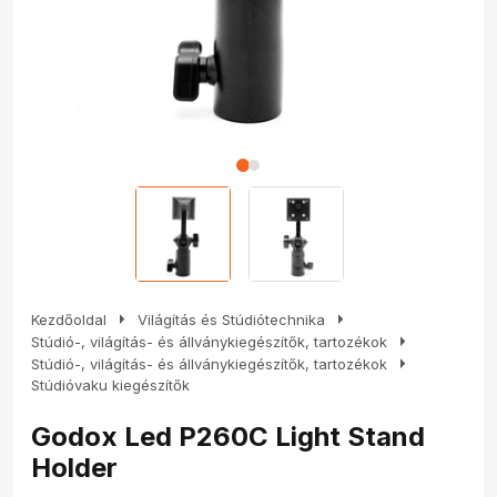
arrow_right
arrow_right
Kezdőoldal
Világítás és Stúdiótechnika
arrow_right
Stúdió-, világítás- és állványkiegészítők, tartozékok
arrow_right
Stúdió-, világítás- és állványkiegészítők, tartozékok
Stúdióvaku kiegészítők
Godox Led P260C Light Stand
Holder