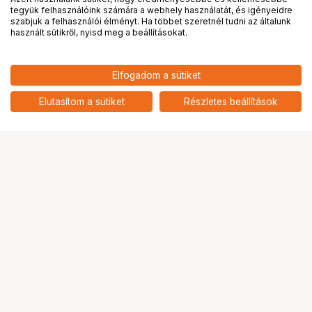
tegyük felhasználóink számára a webhely használatát, és igényeidre
PRO
partnerségek
szabjuk a felhasználói élményt. Ha többet szeretnél tudni az általunk
használt sütikről, nyisd meg a beállításokat.
6 600
HUF
Elfogadom a sütiket
nettó: 5 197 HUF
Godox Led P260C Light Stand
Holder
add
Elutasítom a sütiket
Részletes beállítások
Ugrás az oldal tetejére
Segítség a vásárláshoz
Fizetési lehetőségek
Szállítással kapcsolatos részletek
Reklamáció és termékvisszaküldés
Fogyasztói elállás
Adattörlő kódok