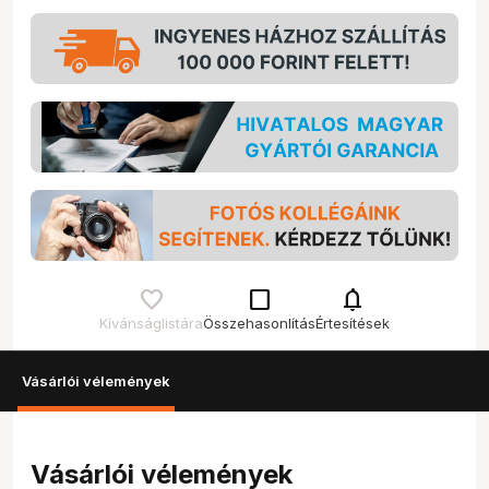
check_box_outline_blank
notifications
Kívánságlistára
Összehasonlítás
Értesítések
Vásárlói vélemények
Vásárlói vélemények