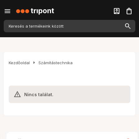
menu
account_box
shopping_bag
arrow_right
Kezdőoldal
Számítástechnika
Nincs találat.