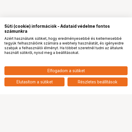
Süti (cookie) információk - Adataid védelme fontos
számunkra
Azért használunk sütiket, hogy eredményesebbé és kellemesebbé
tegyük felhasználóink számára a webhely használatát, és igényeidre
PRO
partnerségek
szabjuk a felhasználói élményt. Ha többet szeretnél tudni az általunk
használt sütikről, nyisd meg a beállításokat.
Elfogadom a sütiket
Elutasítom a sütiket
Részletes beállítások
Ugrás az oldal tetejére
Segítség a vásárláshoz