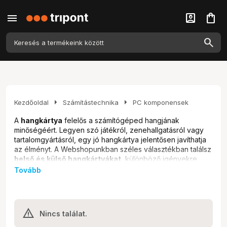
menu
account_box
shopping_bag
arrow_right
arrow_right
Kezdőoldal
Számítástechnika
PC komponensek
A
hangkártya
felelős a számítógéped hangjának
minőségéért. Legyen szó játékról, zenehallgatásról vagy
tartalomgyártásról, egy jó hangkártya jelentősen javíthatja
az élményt. A Webshopunkban széles választékban találsz
belső és külső hangkártyákat
, különböző igényekre
szabva. A kínálatunkban megtalálhatók a belépő szintű
Tovább
modellektől kezdve a professzionális felhasználásra szánt
eszközökig minden. Akár
gamer
vagy, akár
zeneszerkesztő
, nálunk megtalálod a számodra ideális
hangkártyát, amivel új szintre emelheted a hangélményt.
Nincs találat.