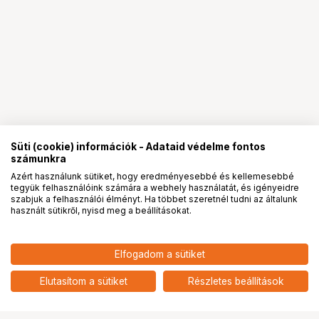
Süti (cookie) információk - Adataid védelme fontos
számunkra
Azért használunk sütiket, hogy eredményesebbé és kellemesebbé
tegyük felhasználóink számára a webhely használatát, és igényeidre
PRO
partnerségek
szabjuk a felhasználói élményt. Ha többet szeretnél tudni az általunk
használt sütikről, nyisd meg a beállításokat.
Elfogadom a sütiket
Elutasítom a sütiket
Részletes beállítások
Ugrás az oldal tetejére