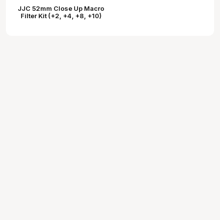
JJC 52mm Close Up Macro
Filter Kit (+2, +4, +8, +10)