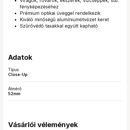
Virágok, rovarok, ékszerek, vízcseppek, stb.
fényképezéséhez
Prémium optikai üveggel rendelkezik
Kiváló minőségű alumíniumötvözet keret
Szűrővédő tasakkal együtt kapható
Adatok
Típus
Close-Up
Átmérő
52mm
Vásárlói vélemények