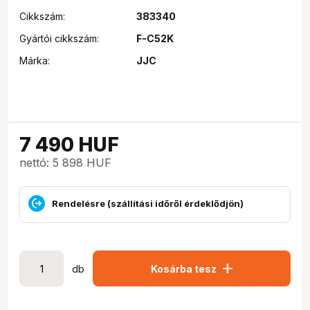
Cikkszám:
383340
Gyártói cikkszám:
F-C52K
Márka:
JJC
7 490
HUF
nettó: 5 898 HUF
Rendelésre (szállítási időről érdeklődjön)
add
db
Kosárba tesz