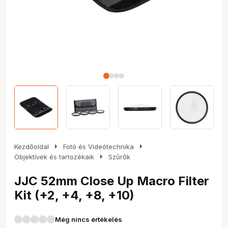
arrow_right
arrow_right
Kezdőoldal
Fotó és Videótechnika
arrow_right
Objektívek és tartozékaik
Szűrők
JJC 52mm Close Up Macro Filter
Kit (+2, +4, +8, +10)
Még nincs értékelés