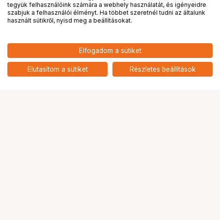
tegyük felhasználóink számára a webhely használatát, és igényeidre
PRO
partnerségek
szabjuk a felhasználói élményt. Ha többet szeretnél tudni az általunk
használt sütikről, nyisd meg a beállításokat.
7 490
HUF
Elfogadom a sütiket
nettó: 5 898 HUF
JJC 52mm Close Up Macro Filter
Kit (+2, +4, +8, +10)
add
Elutasítom a sütiket
Részletes beállítások
Ugrás az oldal tetejére
Segítség a vásárláshoz
Fizetési lehetőségek
Szállítással kapcsolatos részletek
Reklamáció és termékvisszaküldés
Fogyasztói elállás
Adattörlő kódok