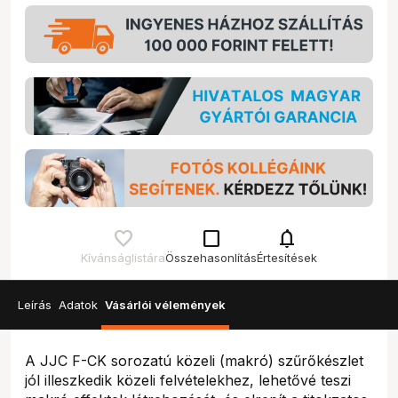
check_box_outline_blank
notifications
Kívánságlistára
Összehasonlítás
Értesítések
Leírás
Adatok
Vásárlói vélemények
A JJC F-CK sorozatú közeli (makró) szűrőkészlet
jól illeszkedik közeli felvételekhez, lehetővé teszi