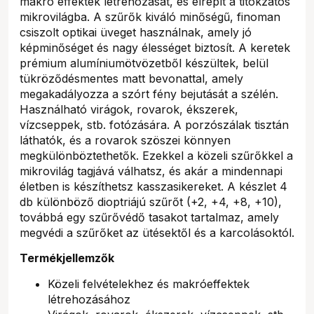
makró effektek létrehozását, és elrepít a titokzatos
mikrovilágba. A szűrők kiváló minőségű, finoman
csiszolt optikai üveget használnak, amely jó
képminőséget és nagy élességet biztosít. A keretek
prémium alumíniumötvözetből készültek, belül
tükröződésmentes matt bevonattal, amely
megakadályozza a szórt fény bejutását a szélén.
Használható virágok, rovarok, ékszerek,
vízcseppek, stb. fotózására. A porzószálak tisztán
láthatók, és a rovarok szöszei könnyen
megkülönböztethetők. Ezekkel a közeli szűrőkkel a
mikrovilág tagjává válhatsz, és akár a mindennapi
életben is készíthetsz kasszasikereket. A készlet 4
db különböző dioptriájú szűrőt (+2, +4, +8, +10),
továbbá egy szűrővédő tasakot tartalmaz, amely
megvédi a szűrőket az ütésektől és a karcolásoktól.
Termékjellemzők
Közeli felvételekhez és makróeffektek
létrehozásához