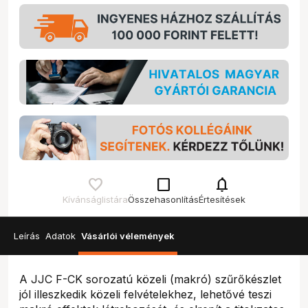
check_box_outline_blank
notifications
Kívánságlistára
Összehasonlítás
Értesítések
Leírás
Adatok
Vásárlói vélemények
A JJC F-CK sorozatú közeli (makró) szűrőkészlet
jól illeszkedik közeli felvételekhez, lehetővé teszi