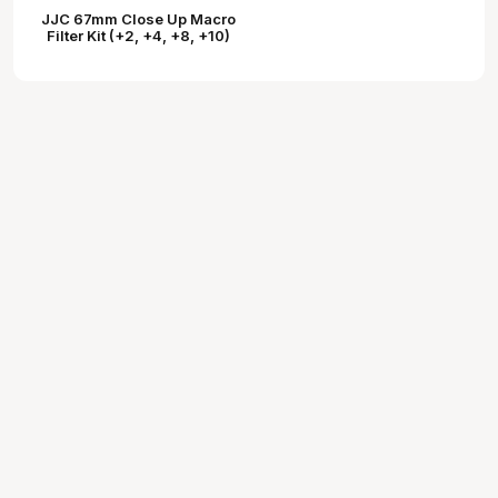
JJC 67mm Close Up Macro
Filter Kit (+2, +4, +8, +10)