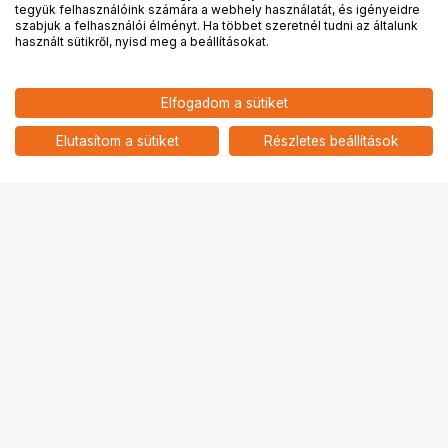
tegyük felhasználóink számára a webhely használatát, és igényeidre
PRO
partnerségek
szabjuk a felhasználói élményt. Ha többet szeretnél tudni az általunk
használt sütikről, nyisd meg a beállításokat.
10 490
HUF
Elfogadom a sütiket
nettó: 8 260 HUF
JJC 67mm Close Up Macro Filter
Kit (+2, +4, +8, +10)
add
Elutasítom a sütiket
Részletes beállítások
Ugrás az oldal tetejére
Segítség a vásárláshoz
Fizetési lehetőségek
Szállítással kapcsolatos részletek
Reklamáció és termékvisszaküldés
Fogyasztói elállás
Adattörlő kódok