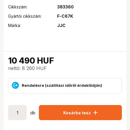
Cikkszám:
383360
Gyártói cikkszám:
F-C67K
Márka:
JJC
10 490
HUF
nettó: 8 260 HUF
Rendelésre (szállítási időről érdeklődjön)
add
db
Kosárba tesz