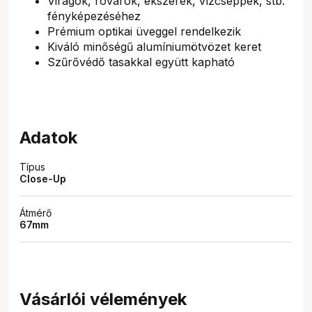
Virágok, rovarok, ékszerek, vízcseppek, stb.
fényképezéséhez
Prémium optikai üveggel rendelkezik
Kiváló minőségű alumíniumötvözet keret
Szűrővédő tasakkal együtt kapható
Adatok
Típus
Close-Up
Átmérő
67mm
Vásárlói vélemények