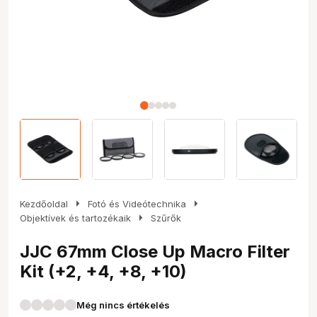
arrow_right
arrow_right
Kezdőoldal
Fotó és Videótechnika
arrow_right
Objektívek és tartozékaik
Szűrők
JJC 67mm Close Up Macro Filter
Kit (+2, +4, +8, +10)
Még nincs értékelés