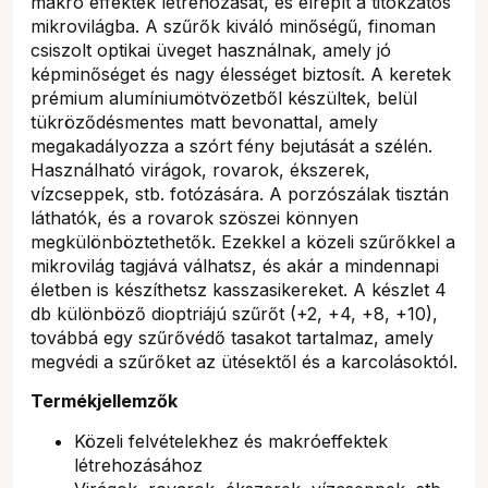
makró effektek létrehozását, és elrepít a titokzatos
mikrovilágba. A szűrők kiváló minőségű, finoman
csiszolt optikai üveget használnak, amely jó
képminőséget és nagy élességet biztosít. A keretek
prémium alumíniumötvözetből készültek, belül
tükröződésmentes matt bevonattal, amely
megakadályozza a szórt fény bejutását a szélén.
Használható virágok, rovarok, ékszerek,
vízcseppek, stb. fotózására. A porzószálak tisztán
láthatók, és a rovarok szöszei könnyen
megkülönböztethetők. Ezekkel a közeli szűrőkkel a
mikrovilág tagjává válhatsz, és akár a mindennapi
életben is készíthetsz kasszasikereket. A készlet 4
db különböző dioptriájú szűrőt (+2, +4, +8, +10),
továbbá egy szűrővédő tasakot tartalmaz, amely
megvédi a szűrőket az ütésektől és a karcolásoktól.
Termékjellemzők
Közeli felvételekhez és makróeffektek
létrehozásához