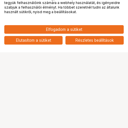
tegyük felhasználóink számára a webhely használatát, és igényeidre
PRO
partnerségek
szabjuk a felhasználói élményt. Ha többet szeretnél tudni az általunk
használt sütikről, nyisd meg a beállításokat.
12 690
HUF
Elfogadom a sütiket
nettó: 9 992 HUF
JJC 77mm Close Up Macro Filter
Kit (+2, +4, +8, +10)
add
Elutasítom a sütiket
Részletes beállítások
Ugrás az oldal tetejére
Segítség a vásárláshoz
Fizetési lehetőségek
Szállítással kapcsolatos részletek
Reklamáció és termékvisszaküldés
Fogyasztói elállás
Adattörlő kódok