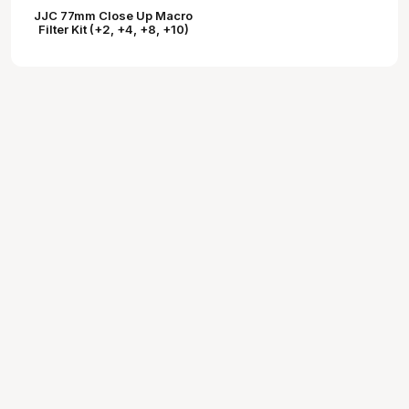
JJC 77mm Close Up Macro
Filter Kit (+2, +4, +8, +10)