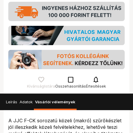
check_box_outline_blank
notifications
Kívánságlistára
Összehasonlítás
Értesítések
Leírás
Adatok
Vásárlói vélemények
A JJC F-CK sorozatú közeli (makró) szűrőkészlet
jól illeszkedik közeli felvételekhez, lehetővé teszi