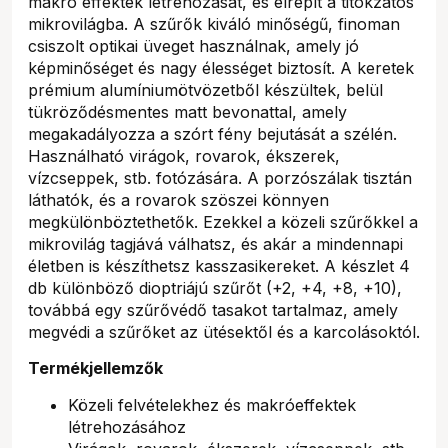
makró effektek létrehozását, és elrepít a titokzatos
mikrovilágba. A szűrők kiváló minőségű, finoman
csiszolt optikai üveget használnak, amely jó
képminőséget és nagy élességet biztosít. A keretek
prémium alumíniumötvözetből készültek, belül
tükröződésmentes matt bevonattal, amely
megakadályozza a szórt fény bejutását a szélén.
Használható virágok, rovarok, ékszerek,
vízcseppek, stb. fotózására. A porzószálak tisztán
láthatók, és a rovarok szöszei könnyen
megkülönböztethetők. Ezekkel a közeli szűrőkkel a
mikrovilág tagjává válhatsz, és akár a mindennapi
életben is készíthetsz kasszasikereket. A készlet 4
db különböző dioptriájú szűrőt (+2, +4, +8, +10),
továbbá egy szűrővédő tasakot tartalmaz, amely
megvédi a szűrőket az ütésektől és a karcolásoktól.
Termékjellemzők
Közeli felvételekhez és makróeffektek
létrehozásához