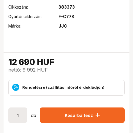
Cikkszám:
383373
Gyártói cikkszám:
F-C77K
Márka:
JJC
12 690
HUF
nettó: 9 992 HUF
Rendelésre (szállítási időről érdeklődjön)
add
db
Kosárba tesz