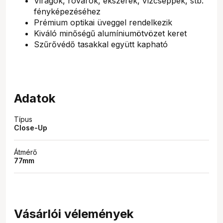
Virágok, rovarok, ékszerek, vízcseppek, stb.
fényképezéséhez
Prémium optikai üveggel rendelkezik
Kiváló minőségű alumíniumötvözet keret
Szűrővédő tasakkal együtt kapható
Adatok
Típus
Close-Up
Átmérő
77mm
Vásárlói vélemények