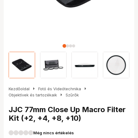
arrow_right
arrow_right
Kezdőoldal
Fotó és Videótechnika
arrow_right
Objektívek és tartozékaik
Szűrők
JJC 77mm Close Up Macro Filter
Kit (+2, +4, +8, +10)
Még nincs értékelés