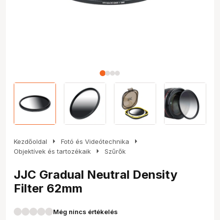
arrow_right
arrow_right
Kezdőoldal
Fotó és Videótechnika
arrow_right
Objektívek és tartozékaik
Szűrők
JJC Gradual Neutral Density
Filter 62mm
Még nincs értékelés