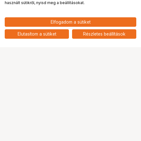
használt sütikről, nyisd meg a beállításokat.
16 490
HUF
Elfogadom a sütiket
nettó: 12 984 HUF
JJC Gradual Neutral Density
Filter 62mm
add
Elutasítom a sütiket
Részletes beállítások
Ugrás az oldal tetejére
Segítség a vásárláshoz
Fizetési lehetőségek
Szállítással kapcsolatos részletek
Reklamáció és termékvisszaküldés
Fogyasztói elállás
Adattörlő kódok
Cofidis Express áruhitel