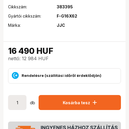
Cikkszám:
383395
Gyártói cikkszám:
F-G16X62
Márka:
JJC
16 490
HUF
nettó: 12 984 HUF
Rendelésre (szállítási időről érdeklődjön)
add
db
Kosárba tesz