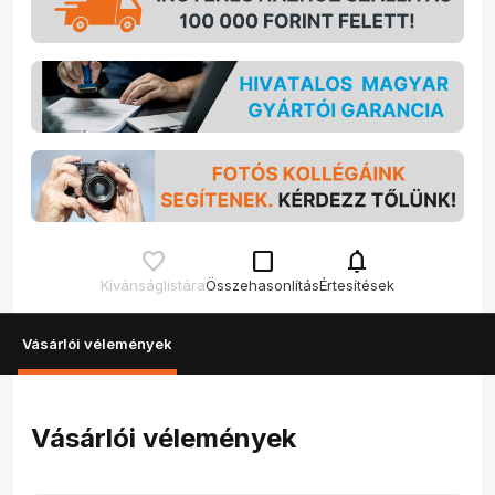
check_box_outline_blank
notifications
Kívánságlistára
Összehasonlítás
Értesítések
Vásárlói vélemények
Vásárlói vélemények