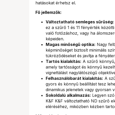
hatásokat érhetsz el.
Fő jellemzők:
Változtatható semleges sűrűség:
ez a szűrő 1 és 11 fényérték között
való fotózáshoz, vagy ha álomszer
képeiden.
Magas minőségű optika:
Nagy felb
képminőséget biztosít minimális szí
tükröződéseket és javítja a fényáte
Tartós kialakítás:
A szűrő könnyű, 
amely tartósságot és könnyű kezelhe
vignettálást nagylátószögű objektív
Felhasználóbarát kialakítás:
A szű
gyors és könnyű beállítást tesz lehe
dinamikus jelenetek vagy gyorsan 
Sokoldalú alkalmazás:
Legyen szó t
K&F K&F változtatható ND szűrő ele
eléréséhez, miközben kézben tartod