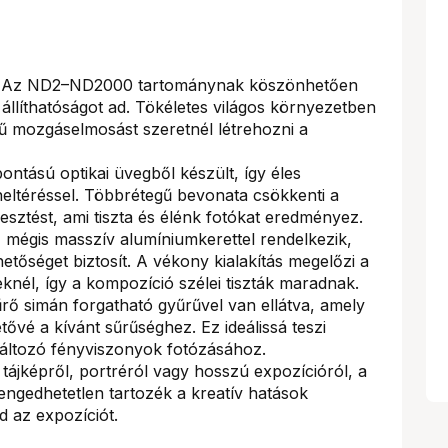
Az ND2–ND2000 tartománynak köszönhetően
i állíthatóságot ad. Tökéletes világos környezetben
ű mozgáselmosást szeretnél létrehozni a
ontású optikai üvegből készült, így éles
neltéréssel. Többrétegű bevonata csökkenti a
resztést, ami tiszta és élénk fotókat eredményez.
mégis masszív alumíniumkerettel rendelkezik,
tőséget biztosít. A vékony kialakítás megelőzi a
eknél, így a kompozíció szélei tiszták maradnak.
rő simán forgatható gyűrűvel van ellátva, amely
tővé a kívánt sűrűséghez. Ez ideálissá teszi
változó fényviszonyok fotózásához.
ájképről, portréról vagy hosszú expozícióról, a
ngedhetetlen tartozék a kreatív hatások
 az expozíciót.