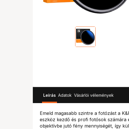
Leírás
Adatok
Vásárlói vélemények
Emeld magasabb szintre a fotózást a K&F
eszköz kezdő és profi fotósok számára 
objektívbe jutó fény mennyiségét, így kü