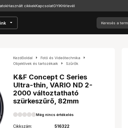
atok
Használt cikkek
Kapcsolat
GYIK
Hírlevél
arrow_drop_down
ink
arrow_right
arrow_right
Kezdőoldal
Fotó és Videótechnika
arrow_right
Objektívek és tartozékaik
Szűrők
K&F Concept C Series
Ultra-thin, VARIO ND 2-
2000 változtatható
szürkeszűrő, 82mm
Még nincs értékelés
Cikkszám:
516322