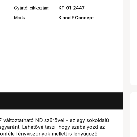
Gyártói cikkszám:
KF-01-2447
Márka:
K and F Concept
 változtatható ND szűrővel – ez egy sokoldalú
egyaránt. Lehetővé teszi, hogy szabályozd az
lönféle fényviszonyok mellett is lenyűgöző