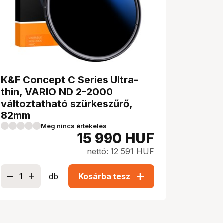
K&F Concept C Series Ultra-
thin, VARIO ND 2-2000
változtatható szürkeszűrő,
82mm
Még nincs értékelés
15 990
HUF
nettó: 12 591 HUF
add
db
Kosárba tesz