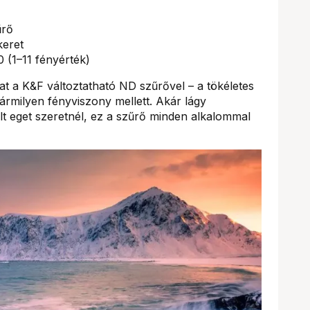
űrő
keret
1–11 fényérték)
t a K&F változtatható ND szűrővel – a tökéletes
ármilyen fényviszony mellett. Akár lágy
lt eget szeretnél, ez a szűrő minden alkalommal