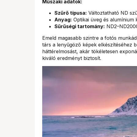
Műszaki adatok:
Szűrő típusa:
Változtatható ND sz
Anyag:
Optikai üveg és alumínium 
Sűrűségi tartomány:
ND2–ND2000 (
Emeld magasabb szintre a fotós munkáda
társ a lenyűgöző képek elkészítéséhez b
háttérelmosást, akár tökéletesen exponá
kiváló eredményt biztosít.