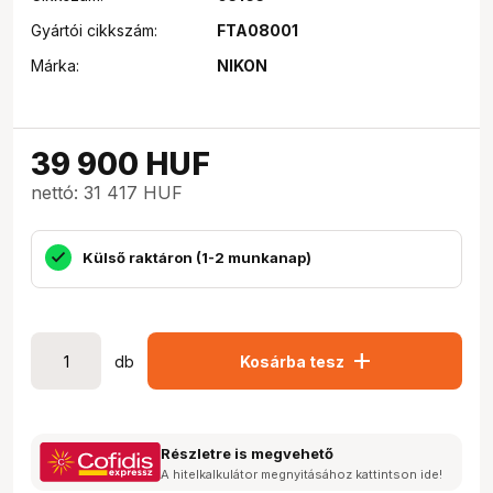
Gyártói cikkszám:
FTA08001
Márka:
NIKON
39 900
HUF
nettó: 31 417 HUF
Külső raktáron (1-2 munkanap)
add
db
Kosárba tesz
Részletre is megvehető
A hitelkalkulátor megnyitásához kattintson ide!