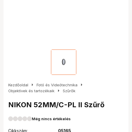
arrow_right
arrow_right
Kezdőoldal
Fotó és Videótechnika
arrow_right
Objektívek és tartozékaik
Szűrők
NIKON 52MM/C-PL II Szűrő
Még nincs értékelés
Cikkszám:
05165