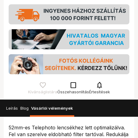
check_box_outline_blank
notifications
Kívánságlistára
Összehasonlítás
Értesítések
Leírás
Blog
Vásárlói vélemények
52mm-es Telephoto lencsékhez lett optimalizálva.
Fel van szerelve eldobható filter tartóval. Redukálja