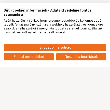
Süti (cookie) információk - Adataid védelme fontos
számunkra
Azért használunk sütiket, hogy eredményesebbé és kellemesebbé
tegyük felhasználóink számára a webhely használatát, és igényeidre
PRO
partnerségek
szabjuk a felhasználói élményt. Ha többet szeretnél tudni az általunk
használt sütikről, nyisd meg a beállításokat.
39 900
HUF
Elfogadom a sütiket
nettó: 31 417 HUF
NIKON 52MM/C-PL II Szűrő
add
Elutasítom a sütiket
Részletes beállítások
Ugrás az oldal tetejére
Segítség a vásárláshoz
Fizetési lehetőségek
Szállítással kapcsolatos részletek