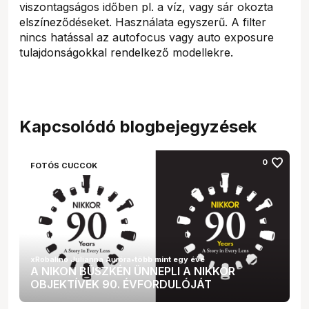
viszontagságos időben pl. a víz, vagy sár okozta
elszíneződéseket. Használata egyszerű. A filter
nincs hatással az autofocus vagy auto exposure
tulajdonságokkal rendelkező modellekre.
Kapcsolódó blogbejegyzések
favorite
0
FOTÓS CUCCOK
xRobalino Julianna Auróra
•
több mint egy éve
A NIKON BÜSZKÉN ÜNNEPLI A NIKKOR
OBJEKTÍVEK 90. ÉVFORDULÓJÁT