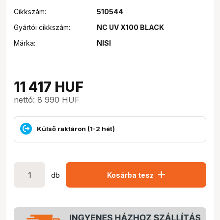
Cikkszám:
510544
Gyártói cikkszám:
NC UV X100 BLACK
Márka:
NISI
11 417
HUF
nettó: 8 990 HUF
Külső raktáron (1-2 hét)
add
db
Kosárba tesz