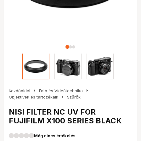
arrow_right
arrow_right
Kezdőoldal
Fotó és Videótechnika
arrow_right
Objektívek és tartozékaik
Szűrők
NISI FILTER NC UV FOR
FUJIFILM X100 SERIES BLACK
Még nincs értékelés