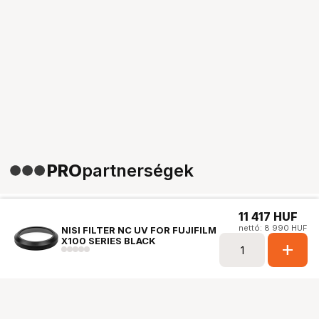
PRO
partnerségek
11 417
HUF
nettó: 8 990 HUF
NISI FILTER NC UV FOR FUJIFILM
X100 SERIES BLACK
add
Ugrás az oldal tetejére