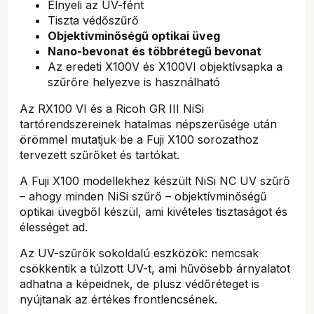
Elnyeli az UV-fént
Tiszta védőszűrő
Objektívminőségű optikai üveg
Nano-bevonat és többrétegű bevonat
Az eredeti X100V és X100VI objektívsapka a
szűrőre helyezve is használható
Az RX100 VI és a Ricoh GR III NiSi
tartórendszereinek hatalmas népszerűsége után
örömmel mutatjuk be a Fuji X100 sorozathoz
tervezett szűrőket és tartókat.
A Fuji X100 modellekhez készült NiSi NC UV szűrő
– ahogy minden NiSi szűrő – objektívminőségű
optikai üvegből készül, ami kivételes tisztaságot és
élességet ad.
Az UV-szűrők sokoldalú eszközök: nemcsak
csökkentik a túlzott UV-t, ami hűvösebb árnyalatot
adhatna a képeidnek, de plusz védőréteget is
nyújtanak az értékes frontlencsének.