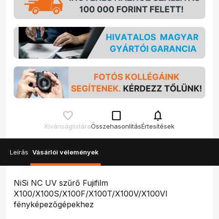
check_box_outline_blank
notifications
Kívánságlistára
Összehasonlítás
Értesítések
Leírás
Vásárlói vélemények
NiSi NC UV szűrő Fujifilm
X100/X100S/X100F/X100T/X100V/X100VI
fényképezőgépekhez