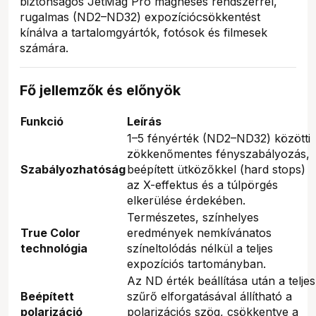
biztonságos JetMag Pro mágneses rendszerrel,
rugalmas (ND2–ND32) expozíciócsökkentést
kínálva a tartalomgyártók, fotósok és filmesek
számára.
Fő jellemzők és előnyök
Funkció
Leírás
1–5 fényérték (ND2–ND32) közötti
zökkenőmentes fényszabályozás,
Szabályozhatóság
beépített ütközőkkel (hard stops)
az X-effektus és a túlpörgés
elkerülése érdekében.
Természetes, színhelyes
True Color
eredmények nemkívánatos
technológia
színeltolódás nélkül a teljes
expozíciós tartományban.
Az ND érték beállítása után a teljes
Beépített
szűrő elforgatásával állítható a
polarizáció
polarizációs szög, csökkentve a