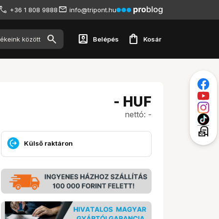
+36 1 808 9888
info@tripont.hu
account_box
shopping_bag
Belépés
Kosár
-
HUF
nettó: -
local_post_office
Külső raktáron