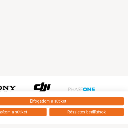
Elfogadom a sütiket
Ugrás az oldal tetejére
asítom a sütiket
Részletes beállítások