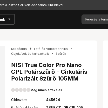
atok
Használt cikkek
Kapcsolat
GYIK
Hírlevél
arrow_drop_down
ink
arrow_right
arrow_right
Kezdőoldal
Fotó és Videótechnika
arrow_right
Objektívek és tartozékaik
Szűrők
NISI True Color Pro Nano
CPL Polárszűrő - Cirkuláris
Polarizált Szűrő 105MM
Még nincs értékelés
Cikkszám:
445624
Gyártói cikkszám:
TRUE COLOR CPL 105