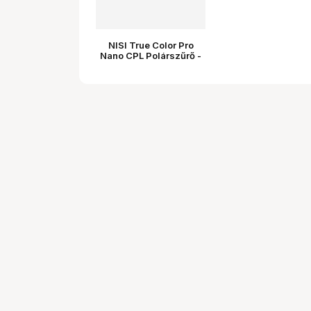
NISI True Color Pro
Nano CPL Polárszűrő -
Cirkuláris Polarizált
Szűrő 105MM