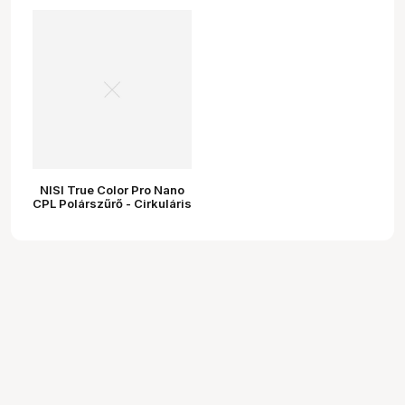
NISI True Color Pro Nano
CPL Polárszűrő - Cirkuláris
Polarizált Szűrő 46MM