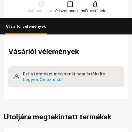
check_box_outline_blank
notifications
Kívánságlistára
Összehasonlítás
Értesítések
Vásárlói vélemények
Vásárlói vélemények
Ezt a terméket még senki nem értékelte.
Legyen Ön az első!
Utoljára megtekintett termékek