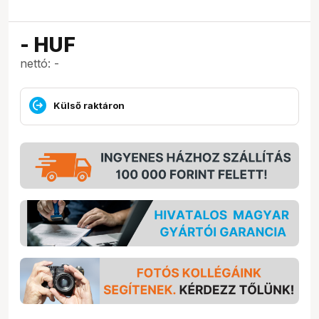
-
HUF
nettó: -
Külső raktáron