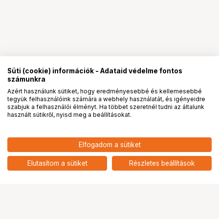
Süti (cookie) információk - Adataid védelme fontos
számunkra
Azért használunk sütiket, hogy eredményesebbé és kellemesebbé
tegyük felhasználóink számára a webhely használatát, és igényeidre
PRO
partnerségek
szabjuk a felhasználói élményt. Ha többet szeretnél tudni az általunk
használt sütikről, nyisd meg a beállításokat.
Elfogadom a sütiket
NISI True Color Pro Nano CPL Polárszűrő -
-
HUF
Cirkuláris Polarizált Szűrő 46MM
Elutasítom a sütiket
Részletes beállítások
nettó: -
Ugrás az oldal tetejére