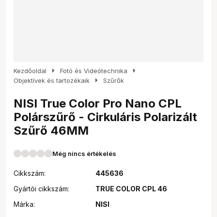
arrow_right
arrow_right
Kezdőoldal
Fotó és Videótechnika
arrow_right
Objektívek és tartozékaik
Szűrők
NISI True Color Pro Nano CPL
Polárszűrő - Cirkuláris Polarizált
Szűrő 46MM
Még nincs értékelés
Cikkszám:
445636
Gyártói cikkszám:
TRUE COLOR CPL 46
Márka:
NISI