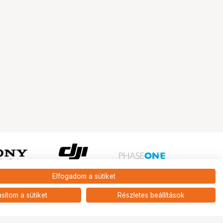
Elfogadom a sütiket
Ugrás az oldal tetejére
asítom a sütiket
Részletes beállítások