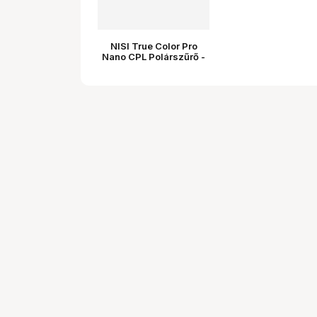
NISI True Color Pro
Nano CPL Polárszűrő -
Cirkuláris Polarizált
Szűrő 49MM