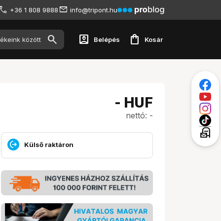
+36 1 808 9888
info@tripont.hu
account_box
shopping_bag
Belépés
Kosár
-
HUF
nettó: -
local_post_office
Külső raktáron