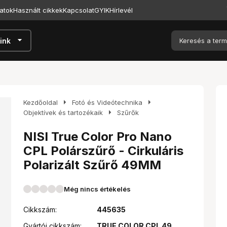
atok
Használt cikkek
Kapcsolat
GYIK
Hírlevél
arrow_drop_down
ink
arrow_right
arrow_right
Kezdőoldal
Fotó és Videótechnika
arrow_right
Objektívek és tartozékaik
Szűrők
NISI True Color Pro Nano
CPL Polárszűrő - Cirkuláris
Polarizált Szűrő 49MM
Még nincs értékelés
Cikkszám:
445635
Gyártói cikkszám:
TRUE COLOR CPL 49