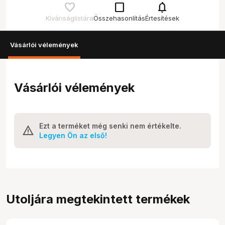
check_box_outline_blank
notifications
Kívánságlistára
Összehasonlítás
Értesítések
Vásárlói vélemények
Vásárlói vélemények
Ezt a terméket még senki nem értékelte.
Legyen Ön az első!
Utoljára megtekintett termékek