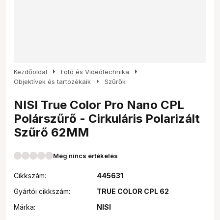
arrow_right
arrow_right
Kezdőoldal
Fotó és Videótechnika
arrow_right
Objektívek és tartozékaik
Szűrők
NISI True Color Pro Nano CPL
Polárszűrő - Cirkuláris Polarizált
Szűrő 62MM
Még nincs értékelés
Cikkszám:
445631
Gyártói cikkszám:
TRUE COLOR CPL 62
Márka:
NISI