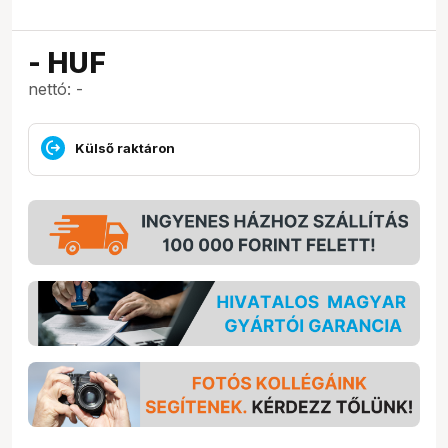
-
HUF
nettó: -
Külső raktáron