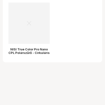
NISI True Color Pro Nano
CPL Polárszűrő - Cirkuláris
Polarizált Szűrő 62MM