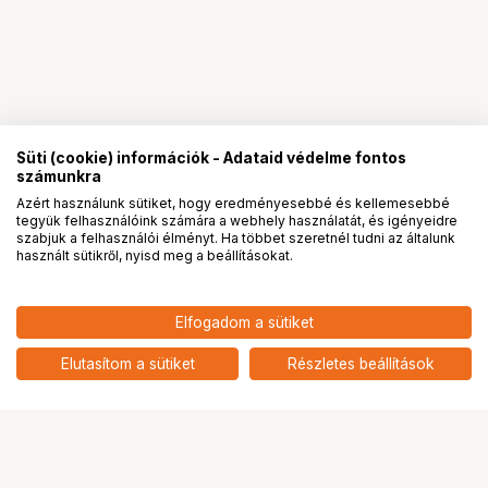
Süti (cookie) információk - Adataid védelme fontos
számunkra
Azért használunk sütiket, hogy eredményesebbé és kellemesebbé
tegyük felhasználóink számára a webhely használatát, és igényeidre
PRO
partnerségek
szabjuk a felhasználói élményt. Ha többet szeretnél tudni az általunk
használt sütikről, nyisd meg a beállításokat.
Elfogadom a sütiket
NISI True Color Pro Nano CPL Polárszűrő -
-
HUF
Cirkuláris Polarizált Szűrő 62MM
Elutasítom a sütiket
Részletes beállítások
nettó: -
Ugrás az oldal tetejére