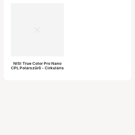
NISI True Color Pro Nano
CPL Polárszűrő - Cirkuláris
Polarizált Szűrő 67MM