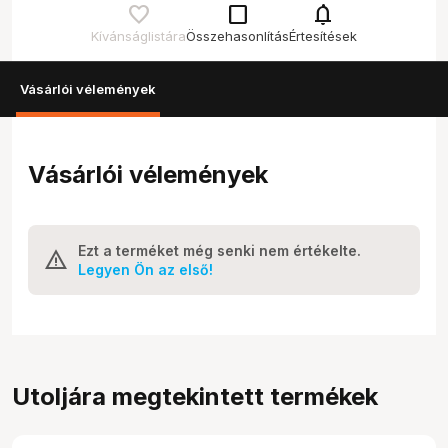
check_box_outline_blank
notifications
Kívánságlistára
Összehasonlítás
Értesítések
Vásárlói vélemények
Vásárlói vélemények
Ezt a terméket még senki nem értékelte.
Legyen Ön az első!
Utoljára megtekintett termékek