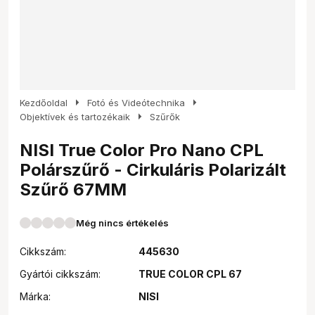
arrow_right
arrow_right
Kezdőoldal
Fotó és Videótechnika
arrow_right
Objektívek és tartozékaik
Szűrők
NISI True Color Pro Nano CPL
Polárszűrő - Cirkuláris Polarizált
Szűrő 67MM
Még nincs értékelés
Cikkszám:
445630
Gyártói cikkszám:
TRUE COLOR CPL 67
Márka:
NISI