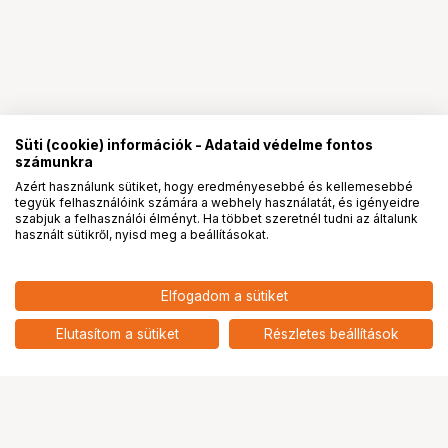
Süti (cookie) információk - Adataid védelme fontos
számunkra
Azért használunk sütiket, hogy eredményesebbé és kellemesebbé
tegyük felhasználóink számára a webhely használatát, és igényeidre
PRO
partnerségek
szabjuk a felhasználói élményt. Ha többet szeretnél tudni az általunk
használt sütikről, nyisd meg a beállításokat.
Elfogadom a sütiket
NISI True Color Pro Nano CPL Polárszűrő -
-
HUF
Cirkuláris Polarizált Szűrő 67MM
Elutasítom a sütiket
Részletes beállítások
nettó: -
Ugrás az oldal tetejére