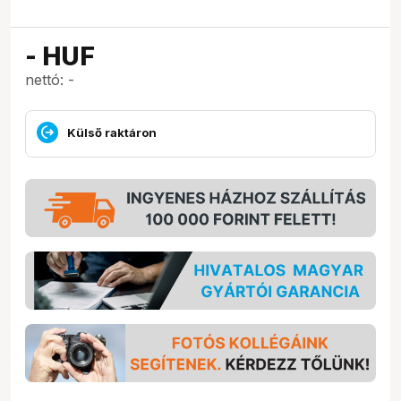
-
HUF
nettó: -
Külső raktáron