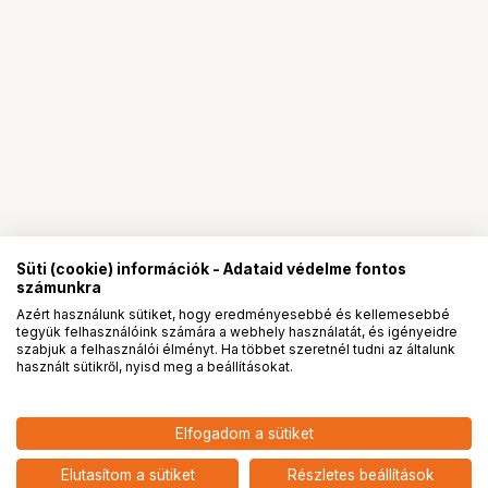
Süti (cookie) információk - Adataid védelme fontos
számunkra
Azért használunk sütiket, hogy eredményesebbé és kellemesebbé
tegyük felhasználóink számára a webhely használatát, és igényeidre
PRO
partnerségek
szabjuk a felhasználói élményt. Ha többet szeretnél tudni az általunk
használt sütikről, nyisd meg a beállításokat.
5 991
HUF
Elfogadom a sütiket
SMALLRIG 6064 SQUARE UV
nettó: 4 717 HUF
FILTER KIT FOR IPHONE 17 PRO
add
(BLUE)
Elutasítom a sütiket
Részletes beállítások