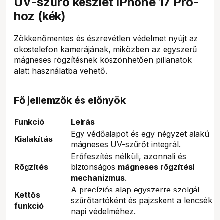
UV-szűrő készlet iPhone 17 Pro-
hoz (kék)
Zökkenőmentes és észrevétlen védelmet nyújt az
okostelefon kamerájának, miközben az egyszerű
mágneses rögzítésnek köszönhetően pillanatok
alatt használatba vehető.
Fő jellemzők és előnyök
Funkció
Leírás
Egy védőalapot és egy négyzet alakú
Kialakítás
mágneses UV-szűrőt integrál.
Erőfeszítés nélküli, azonnali és
Rögzítés
biztonságos
mágneses rögzítési
mechanizmus
.
A precíziós alap egyszerre szolgál
Kettős
szűrőtartóként és pajzsként a lencsék
funkció
napi védelméhez.