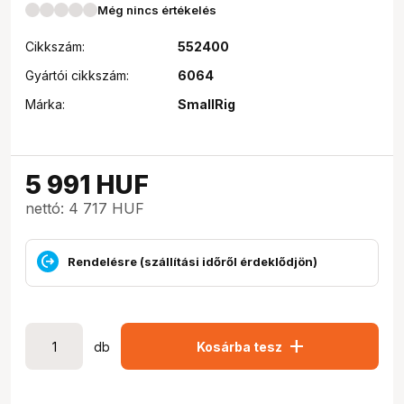
Még nincs értékelés
Cikkszám:
552400
Gyártói cikkszám:
6064
Márka:
SmallRig
5 991
HUF
nettó: 4 717 HUF
Rendelésre (szállítási időről érdeklődjön)
add
db
Kosárba tesz