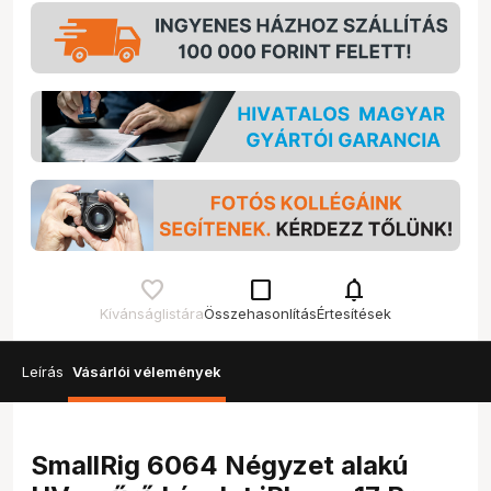
check_box_outline_blank
notifications
Kívánságlistára
Összehasonlítás
Értesítések
Leírás
Vásárlói vélemények
SmallRig 6064 Négyzet alakú