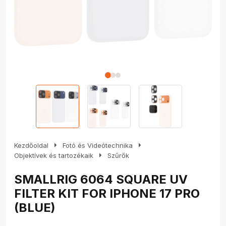
arrow_right
arrow_right
Kezdőoldal
Fotó és Videótechnika
arrow_right
Objektívek és tartozékaik
Szűrők
SMALLRIG 6064 SQUARE UV
FILTER KIT FOR IPHONE 17 PRO
(BLUE)