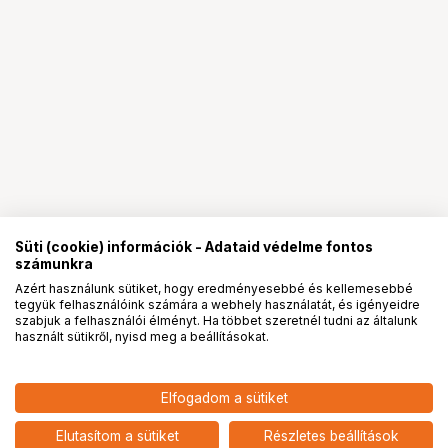
Süti (cookie) információk - Adataid védelme fontos
számunkra
Azért használunk sütiket, hogy eredményesebbé és kellemesebbé
tegyük felhasználóink számára a webhely használatát, és igényeidre
PRO
partnerségek
szabjuk a felhasználói élményt. Ha többet szeretnél tudni az általunk
használt sütikről, nyisd meg a beállításokat.
5 991
HUF
Elfogadom a sütiket
SMALLRIG 6067 SQUARE UV
nettó: 4 717 HUF
FILTER KIT FOR IPHONE 17 PRO
add
MAX (ORANGE)
Elutasítom a sütiket
Részletes beállítások