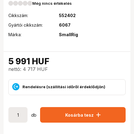
Még nincs értékelés
Cikkszám:
552402
Gyártói cikkszám:
6067
Márka:
SmallRig
5 991
HUF
nettó: 4 717 HUF
Rendelésre (szállítási időről érdeklődjön)
add
db
Kosárba tesz