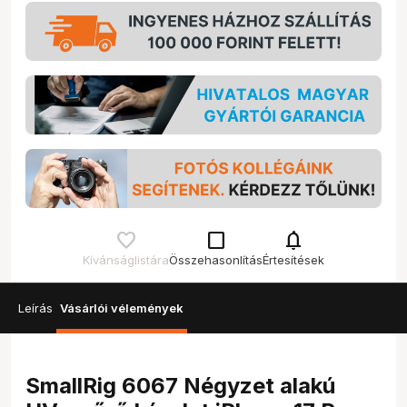
check_box_outline_blank
notifications
Kívánságlistára
Összehasonlítás
Értesítések
Leírás
Vásárlói vélemények
SmallRig 6067 Négyzet alakú