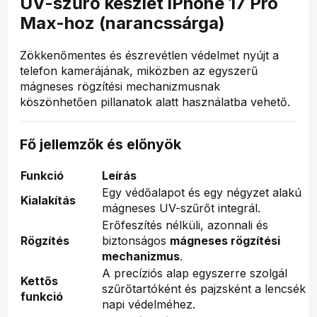
UV-szűrő készlet iPhone 17 Pro
Max-hoz (narancssárga)
Zökkenőmentes és észrevétlen védelmet nyújt a
telefon kamerájának, miközben az egyszerű
mágneses rögzítési mechanizmusnak
köszönhetően pillanatok alatt használatba vehető.
Fő jellemzők és előnyök
Funkció
Leírás
Egy védőalapot és egy négyzet alakú
Kialakítás
mágneses UV-szűrőt integrál.
Erőfeszítés nélküli, azonnali és
Rögzítés
biztonságos
mágneses rögzítési
mechanizmus
.
A precíziós alap egyszerre szolgál
Kettős
szűrőtartóként és pajzsként a lencsék
funkció
napi védelméhez.