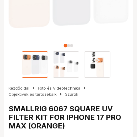
arrow_right
arrow_right
Kezdőoldal
Fotó és Videótechnika
arrow_right
Objektívek és tartozékaik
Szűrők
SMALLRIG 6067 SQUARE UV
FILTER KIT FOR IPHONE 17 PRO
MAX (ORANGE)