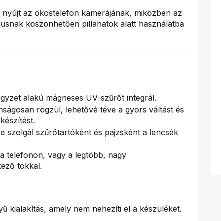
 nyújt az okostelefon kamerájának, miközben az
snak köszönhetően pillanatok alatt használatba
gyzet alakú mágneses UV-szűrőt integrál.
nságosan rögzül, lehetővé téve a gyors váltást és
készítést.
e szolgál szűrőtartóként és pajzsként a lencsék
a telefonon, vagy a legtöbb, nagy
ező tokkal.
kialakítás, amely nem nehezíti el a készüléket.