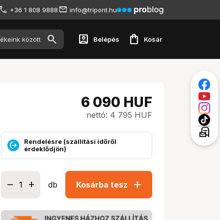
+36 1 808 9888
info@tripont.hu
account_box
shopping_bag
Belépés
Kosár
6 090
HUF
nettó: 4 795 HUF
local_post_office
Rendelésre (szállítási időről
érdeklődjön)
add
db
Kosárba tesz