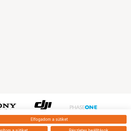
Elfogadom a sütiket
Ugrás az oldal tetejére
asítom a sütiket
Részletes beállítások