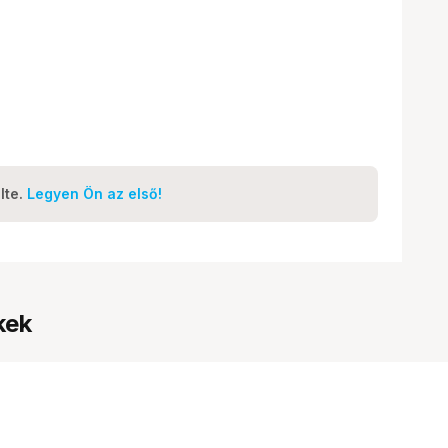
lte.
Legyen Ön az első!
kek