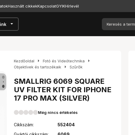
atok
Használt cikkek
Kapcsolat
GYIK
Hírlevél
arrow_drop_down
ink
arrow_right
arrow_right
Kezdőoldal
Fotó és Videótechnika
arrow_right
Objektívek és tartozékaik
Szűrők
SMALLRIG 6069 SQUARE
UV FILTER KIT FOR IPHONE
17 PRO MAX (SILVER)
Még nincs értékelés
Cikkszám:
552404
Gyártói cikkszám:
6069