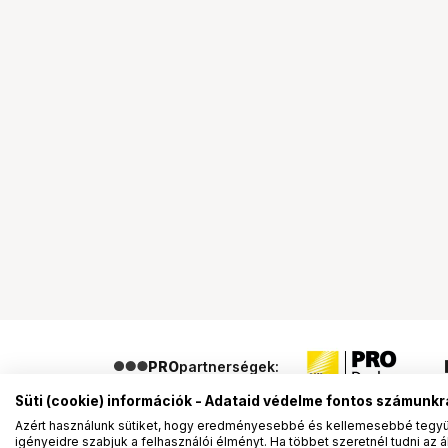
PRO
partnerségek:
Süti (cookie) információk - Adataid védelme fontos számunkr
Azért használunk sütiket, hogy eredményesebbé és kellemesebbé tegyük
igényeidre szabjuk a felhasználói élményt. Ha többet szeretnél tudni az ált