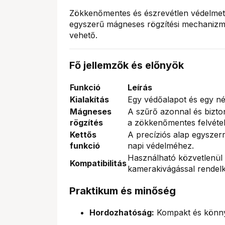
Zökkenőmentes és észrevétlen védelmet
egyszerű mágneses rögzítési mechanizmu
vehető.
Fő jellemzők és előnyök
Funkció
Leírás
Kialakítás
Egy védőalapot és egy né
Mágneses
A szűrő azonnal és bizto
rögzítés
a zökkenőmentes felvétel
Kettős
A precíziós alap egyszerr
funkció
napi védelméhez.
Használható közvetlenül 
Kompatibilitás
kamerakivágással rendelk
Praktikum és minőség
Hordozhatóság:
Kompakt és könnyű 