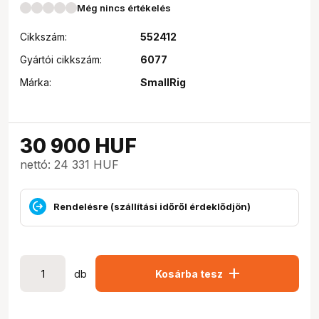
Még nincs értékelés
Cikkszám:
552412
Gyártói cikkszám:
6077
Márka:
SmallRig
30 900
HUF
nettó: 24 331 HUF
Rendelésre (szállítási időről érdeklődjön)
add
db
Kosárba tesz