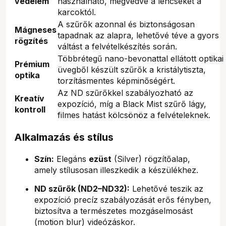
védelem
használható, megvédve a lencséket a
karcoktól.
A szűrők azonnal és biztonságosan
Mágneses
tapadnak az alapra, lehetővé téve a gyors
rögzítés
váltást a felvételkészítés során.
Többrétegű nano-bevonattal ellátott optikai
Prémium
üvegből készült szűrők a kristálytiszta,
optika
torzításmentes képminőségért.
Az ND szűrőkkel szabályozható az
Kreatív
expozíció, míg a Black Mist szűrő lágy,
kontroll
filmes hatást kölcsönöz a felvételeknek.
Alkalmazás és stílus
Szín:
Elegáns
ezüst
(Silver) rögzítőalap,
amely stílusosan illeszkedik a készülékhez.
ND szűrők (ND2–ND32):
Lehetővé teszik az
expozíció precíz szabályozását erős fényben,
biztosítva a természetes mozgáselmosást
(motion blur) videózáskor.