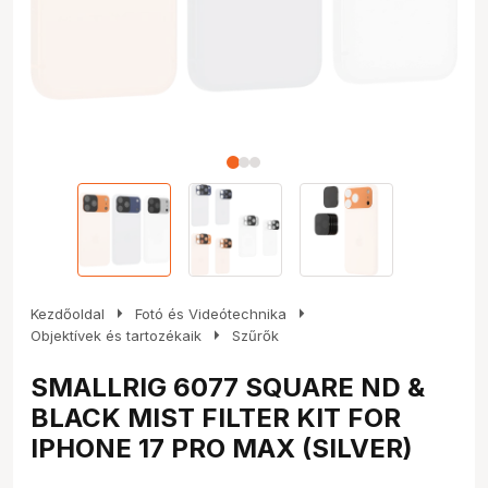
arrow_right
arrow_right
Kezdőoldal
Fotó és Videótechnika
arrow_right
Objektívek és tartozékaik
Szűrők
SMALLRIG 6077 SQUARE ND &
BLACK MIST FILTER KIT FOR
IPHONE 17 PRO MAX (SILVER)