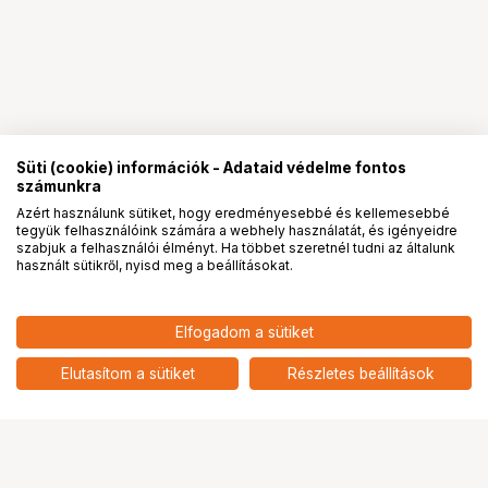
Süti (cookie) információk - Adataid védelme fontos
számunkra
Azért használunk sütiket, hogy eredményesebbé és kellemesebbé
tegyük felhasználóink számára a webhely használatát, és igényeidre
PRO
partnerségek
szabjuk a felhasználói élményt. Ha többet szeretnél tudni az általunk
használt sütikről, nyisd meg a beállításokat.
30 900
HUF
Elfogadom a sütiket
SMALLRIG 6077 SQUARE ND &
nettó: 24 331 HUF
BLACK MIST FILTER KIT FOR
add
IPHONE 17 PRO MAX (SILVER)
Elutasítom a sütiket
Részletes beállítások
Ugrás az oldal tetejére