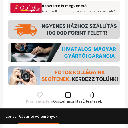
Részletre is megvehető
A hitelkalkulátor megnyitásához kattintson ide!
check_box_outline_blank
notifications
Kívánságlistára
Összehasonlítás
Értesítések
Leírás
Vásárlói vélemények