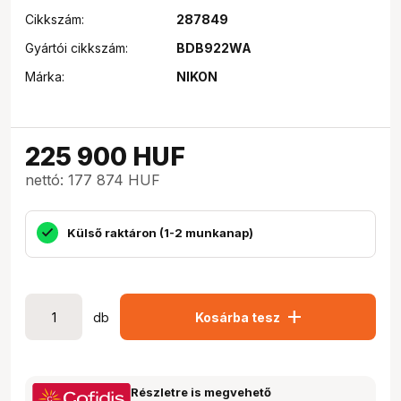
Cikkszám:
287849
Gyártói cikkszám:
BDB922WA
Márka:
NIKON
225 900
HUF
nettó: 177 874 HUF
Külső raktáron (1-2 munkanap)
add
db
Kosárba tesz
Részletre is megvehető