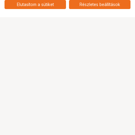
MEP-30-60W
add
Elutasítom a sütiket
Részletes beállítások
Ugrás az oldal tetejére
Segítség a vásárláshoz
Fizetési lehetőségek
Szállítással kapcsolatos részletek
Reklamáció és termékvisszaküldés
Fogyasztói elállás
Adattörlő kódok
Cofidis Express áruhitel
Lízing lehetőségek
Ajándékutalvány
Gyakran Ismételt Kérdések