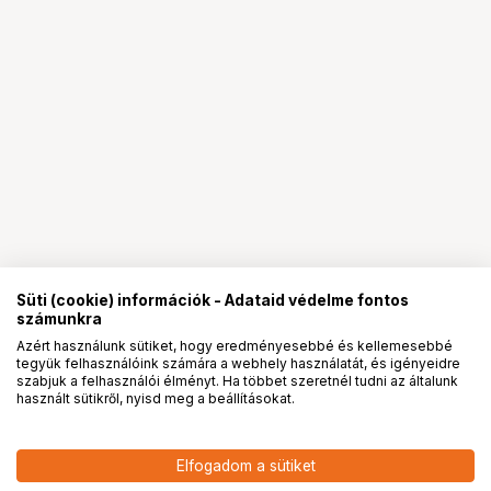
Süti (cookie) információk - Adataid védelme fontos
számunkra
Azért használunk sütiket, hogy eredményesebbé és kellemesebbé
tegyük felhasználóink számára a webhely használatát, és igényeidre
PRO
partnerségek
szabjuk a felhasználói élményt. Ha többet szeretnél tudni az általunk
használt sütikről, nyisd meg a beállításokat.
225 900
HUF
Elfogadom a sütiket
nettó: 177 874 HUF
NIKON FIELDSCOPE EYEPIECE