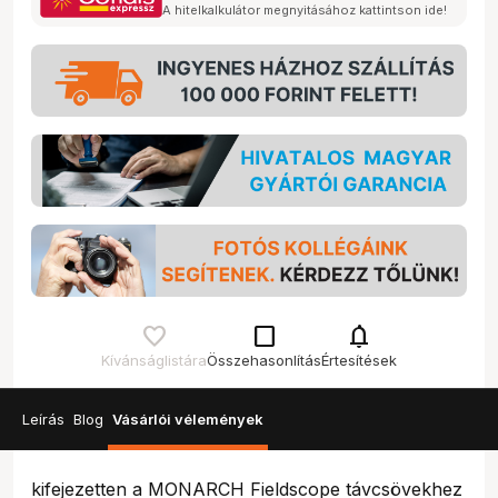
A hitelkalkulátor megnyitásához kattintson ide!
check_box_outline_blank
notifications
Kívánságlistára
Összehasonlítás
Értesítések
Leírás
Blog
Vásárlói vélemények
kifejezetten a MONARCH Fieldscope távcsövekhez