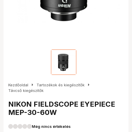
arrow_right
arrow_right
Kezdőoldal
Tartozékok és kiegészítők
Távcső kiegészítők
NIKON FIELDSCOPE EYEPIECE
MEP-30-60W
Még nincs értékelés