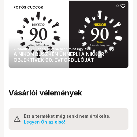
favorite
0
FOTÓS CUCCOK
xRobalino Julianna Auróra
•
több mint egy éve
A NIKON BÜSZKÉN ÜNNEPLI A NIKKOR
OBJEKTÍVEK 90. ÉVFORDULÓJÁT
Vásárlói vélemények
Ezt a terméket még senki nem értékelte.
Legyen Ön az első!