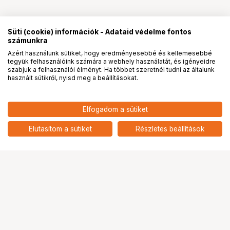
Süti (cookie) információk - Adataid védelme fontos
számunkra
Azért használunk sütiket, hogy eredményesebbé és kellemesebbé
tegyük felhasználóink számára a webhely használatát, és igényeidre
PRO
partnerségek
szabjuk a felhasználói élményt. Ha többet szeretnél tudni az általunk
használt sütikről, nyisd meg a beállításokat.
116 900
HUF
Elfogadom a sütiket
nettó: 92 047 HUF
KITE FALCO 8X32
add
Elutasítom a sütiket
Részletes beállítások
Ugrás az oldal tetejére
Segítség a vásárláshoz
Fizetési lehetőségek