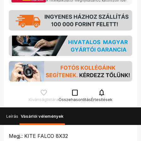
A hitelkalkulátor megnyitásához kattintson ide!
check_box_outline_blank
notifications
Kívánságlistára
Összehasonlítás
Értesítések
Leírás
Vásárlói vélemények
Megj.: KITE FALCO 8X32