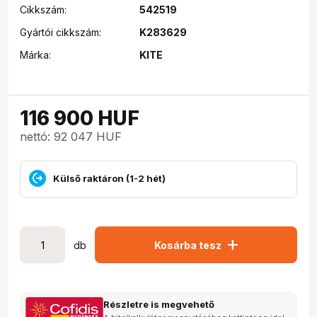
Cikkszám:
542519
Gyártói cikkszám:
K283629
Márka:
KITE
116 900
HUF
nettó: 92 047 HUF
Külső raktáron (1-2 hét)
add
db
Kosárba tesz
Részletre is megvehető