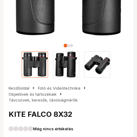
arrow_right
arrow_right
Kezdőoldal
Fotó és Videótechnika
arrow_right
Objektívek és tartozékaik
Távcsövek, keresők, távolságmérők
KITE FALCO 8X32
Még nincs értékelés