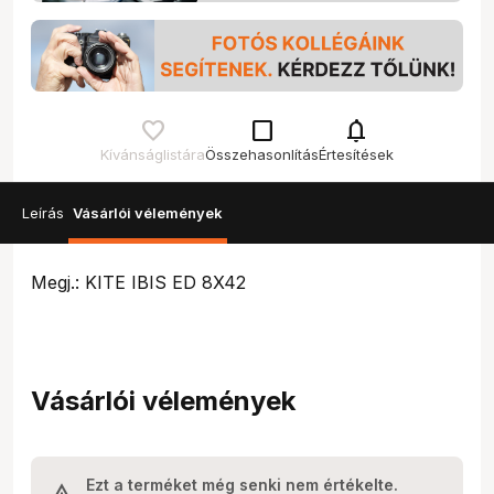
check_box_outline_blank
notifications
Kívánságlistára
Összehasonlítás
Értesítések
Leírás
Vásárlói vélemények
Megj.: KITE IBIS ED 8X42
Vásárlói vélemények
Ezt a terméket még senki nem értékelte.