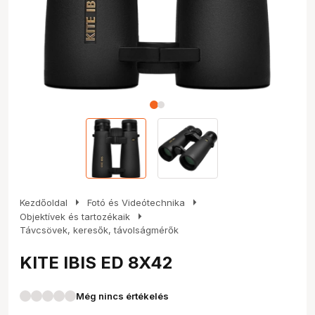
arrow_right
arrow_right
Kezdőoldal
Fotó és Videótechnika
arrow_right
Objektívek és tartozékaik
Távcsövek, keresők, távolságmérők
KITE IBIS ED 8X42
Még nincs értékelés