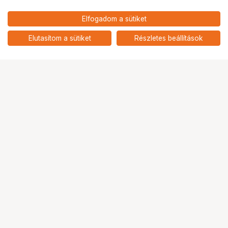
Elfogadom a sütiket
282 900
HUF
KITE LYNX HD+ 10X50
Elutasítom a sütiket
Részletes beállítások
nettó: 222 756 HUF
Ugrás az oldal tetejére
Segítség a vásárláshoz
Fizetési lehetőségek
Szállítással kapcsolatos részletek
Reklamáció és termékvisszaküldés
Fogyasztói elállás
Adattörlő kódok
Cofidis Express áruhitel
Lízing lehetőségek