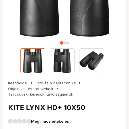
arrow_right
arrow_right
Kezdőoldal
Fotó és Videótechnika
arrow_right
Objektívek és tartozékaik
Távcsövek, keresők, távolságmérők
KITE LYNX HD+ 10X50
Még nincs értékelés