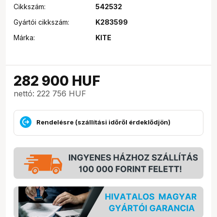
Cikkszám:
542532
Gyártói cikkszám:
K283599
Márka:
KITE
282 900
HUF
nettó: 222 756 HUF
Rendelésre (szállítási időről érdeklődjön)