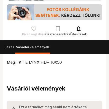
check_box_outline_blank
notifications
Kívánságlistára
Összehasonlítás
Értesítések
Leírás
Vásárlói vélemények
Megj.: KITE LYNX HD+ 10X50
Vásárlói vélemények
Ezt a terméket még senki nem értékelte.